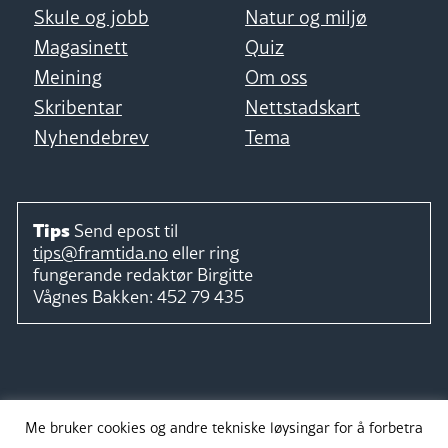
Skule og jobb
Natur og miljø
Magasinett
Quiz
Meining
Om oss
Skribentar
Nettstadskart
Nyhendebrev
Tema
Tips
Send epost til
tips@framtida.no
eller ring
fungerande redaktør
Birgitte
Vågnes Bakken:
452 79 435
Følg
Me bruker cookies og andre tekniske løysingar for å forbetra