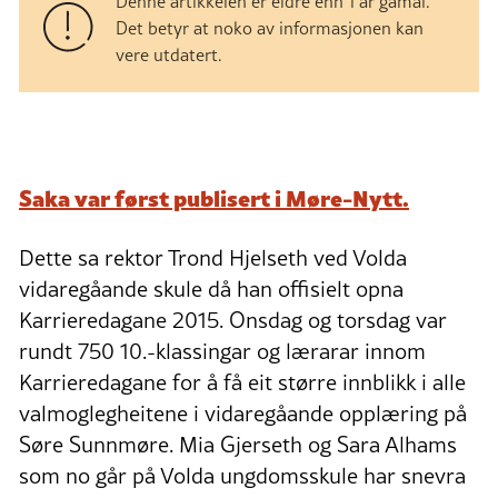
Denne artikkelen er eldre enn 1 år gamal.
Det betyr at noko av informasjonen kan
vere utdatert.
Saka var først publisert i Møre-Nytt.
Dette sa rektor Trond Hjelseth ved Volda
vidaregåande skule då han offisielt opna
Karrieredagane 2015. Onsdag og torsdag var
rundt 750 10.-klassingar og lærarar innom
Karrieredagane for å få eit større innblikk i alle
valmoglegheitene i vidaregåande opplæring på
Søre Sunnmøre. Mia Gjerseth og Sara Alhams
som no går på Volda ungdomsskule har snevra