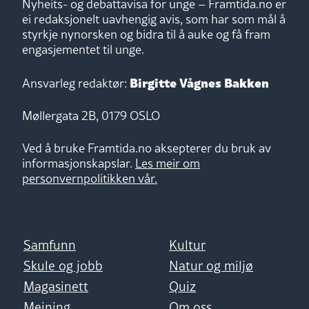
Nyheits- og debattavisa for unge – Framtida.no er
ei redaksjonelt uavhengig avis, som har som mål å
styrkje nynorsken og bidra til å auke og få fram
engasjementet til unge.
Birgitte Vågnes Bakken
Ansvarleg redaktør:
Møllergata 2B, 0179 OSLO
Ved å bruke Framtida.no aksepterer du bruk av
informasjonskapslar.
Les meir om
personvernpolitikken vår.
Samfunn
Kultur
Skule og jobb
Natur og miljø
Magasinett
Quiz
Meining
Om oss