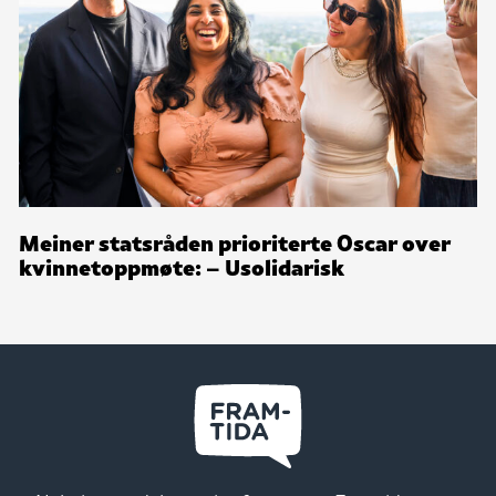
Meiner statsråden prioriterte Oscar over
kvinnetoppmøte: – Usolidarisk