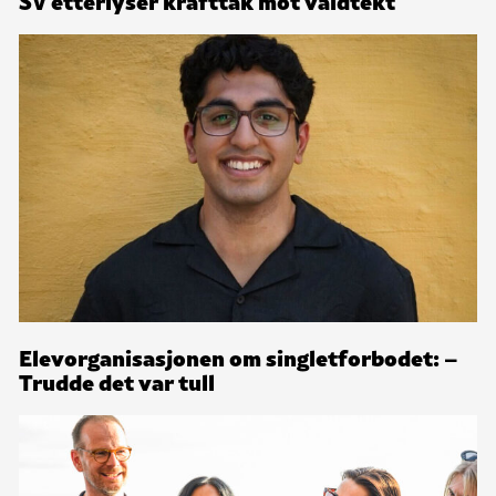
SV etterlyser krafttak mot valdtekt
Elevorganisasjonen om singletforbodet: –
Trudde det var tull