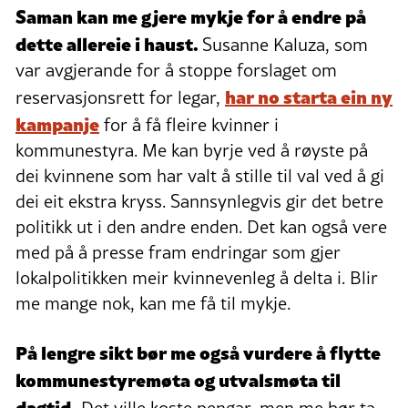
Saman kan me gjere mykje for å endre på
dette allereie i haust.
Susanne Kaluza, som
var avgjerande for å stoppe forslaget om
har no starta ein ny
reservasjonsrett for legar,
kampanje
for å få fleire kvinner i
kommunestyra. Me kan byrje ved å røyste på
dei kvinnene som har valt å stille til val ved å gi
dei eit ekstra kryss. Sannsynlegvis gir det betre
politikk ut i den andre enden. Det kan også vere
med på å presse fram endringar som gjer
lokalpolitikken meir kvinnevenleg å delta i. Blir
me mange nok, kan me få til mykje.
På lengre sikt bør me også vurdere å flytte
kommunestyremøta og utvalsmøta til
dagtid.
Det ville koste pengar, men me bør ta