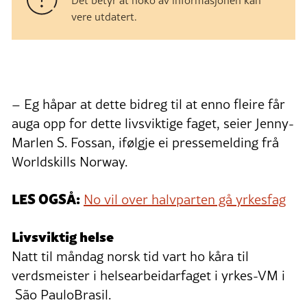
vere utdatert.
– Eg håpar at dette bidreg til at enno fleire får
auga opp for dette livsviktige faget, seier Jenny-
Marlen S. Fossan, ifølgje ei pressemelding frå
Worldskills Norway.
LES OGSÅ:
No vil over halvparten gå yrkesfag
Livsviktig helse
Natt til måndag norsk tid vart ho kåra til
verdsmeister i helsearbeidarfaget i yrkes-VM i
São PauloBrasil.