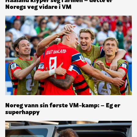
Noregs veg vidare i VM
Noreg vann sin første VM-kamp: – Eg er
superhappy