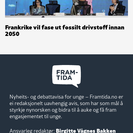
Frankrike vil fase ut fossilt drivstoff innan
2050
Nyheits- og debattavisa for unge – Framtida.no er
ei redaksjonelt uavhengig avis, som har som mål å
styrkje nynorsken og bidra til å auke og få fram
engasjementet til unge.
Birgitte Vågnes Bakken
Ansvarleg redaktør: