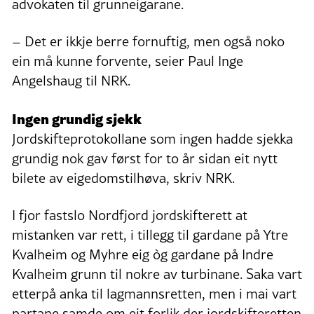
advokaten til grunneigarane.
– Det er ikkje berre fornuftig, men også noko
ein må kunne forvente, seier Paul Inge
Angelshaug til NRK.
Ingen grundig sjekk
Jordskifteprotokollane som ingen hadde sjekka
grundig nok gav først for to år sidan eit nytt
bilete av eigedomstilhøva, skriv NRK.
I fjor fastslo Nordfjord jordskifterett at
mistanken var rett, i tillegg til gardane på Ytre
Kvalheim og Myhre eig òg gardane på Indre
Kvalheim grunn til nokre av turbinane. Saka vart
etterpå anka til lagmannsretten, men i mai vart
partane samde om eit forlik der jordskifteretten