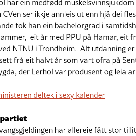
ol har ein medfødd muskelsvinnsjukdom 
 CVen ser ikkje annleis ut enn hjå dei fle
ande tok han ein bachelorgrad i samtidsh
hammer, eit år med PPU på Hamar, eit fri
e ved NTNU i Trondheim. Alt utdanning e
sett frå eit halvt år som vart ofra på S
ygda, der Lerhol var produsent og leia ar
inisteren deltek i sexy kalender
 partiet
sgjeldingen har allereie fått stor tillit. 