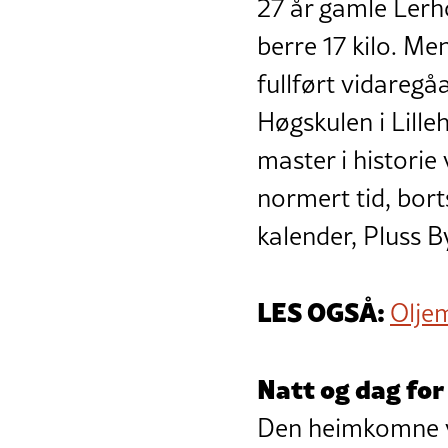
27 år gamle Lerh
berre 17 kilo. Men
fullført vidaregå
Høgskulen i Lille
master i histori
normert tid, bort
kalender, Pluss B
LES OGSÅ:
Oljem
Natt og dag for
Den heimkomne vang