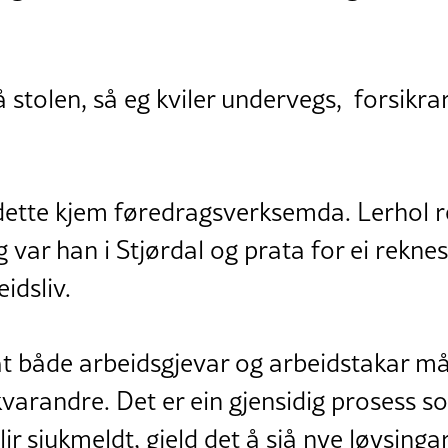
på stolen, så eg kviler undervegs, forsikra
dette kjem føredragsverksemda. Lerhol re
 var han i Stjørdal og prata for ei rekn
eidsliv.
 både arbeidsgjevar og arbeidstakar må t
kvarandre. Det er ein gjensidig prosess 
lir sjukmeldt, gjeld det å sjå nye løysingar