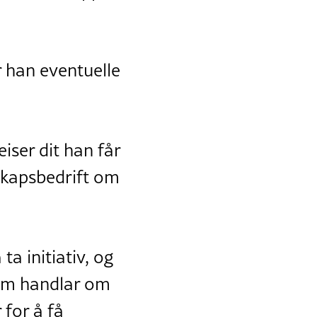
r han eventuelle
iser dit han får
eskapsbedrift om
a initiativ, og
som handlar om
 for å få