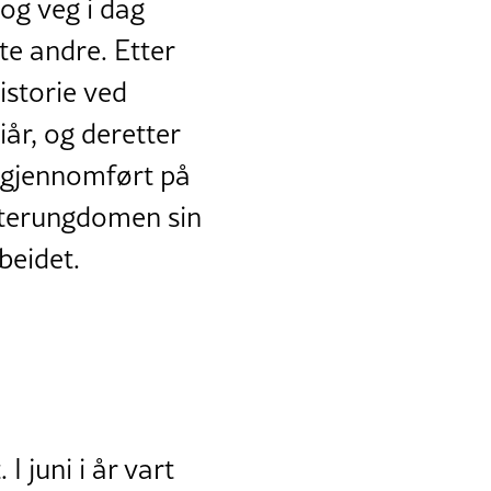
og veg i dag
ste andre. Etter
istorie ved
år, og deretter
r gjennomført på
enterungdomen sin
beidet.
I juni i år vart