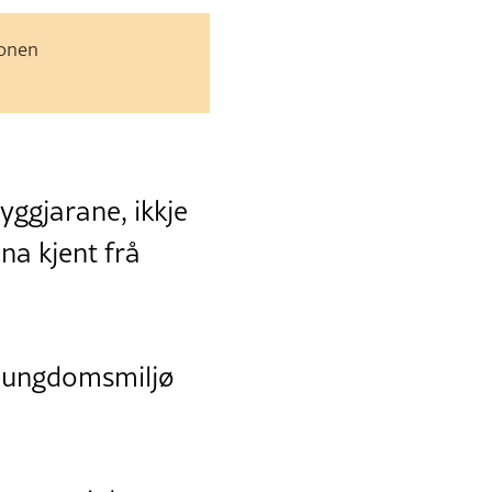
jonen
yggjarane, ikkje
na kjent frå
de ungdomsmiljø