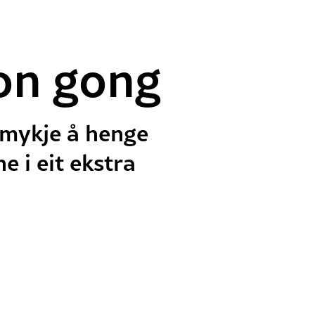
on gong
r mykje å henge
e i eit ekstra