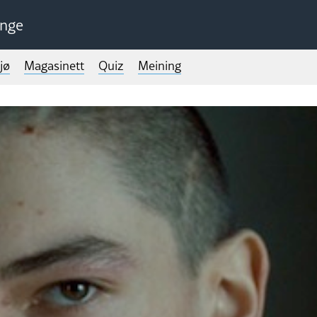
unge
jø
Magasinett
Quiz
Meining