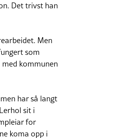
on. Det trivst han
rearbeidet. Men
 fungert som
møte med kommunen
 men har så langt
erhol sit i
pleiar for
ne koma opp i