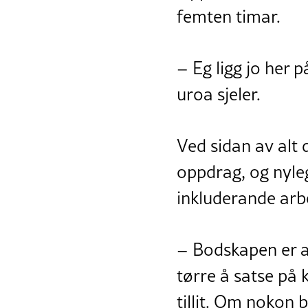
femten timar.
– Eg ligg jo her 
uroa sjeler.
Ved sidan av alt 
oppdrag, og nyleg
inkluderande arb
– Bodskapen er at
tørre å satse på 
tillit. Om nokon b