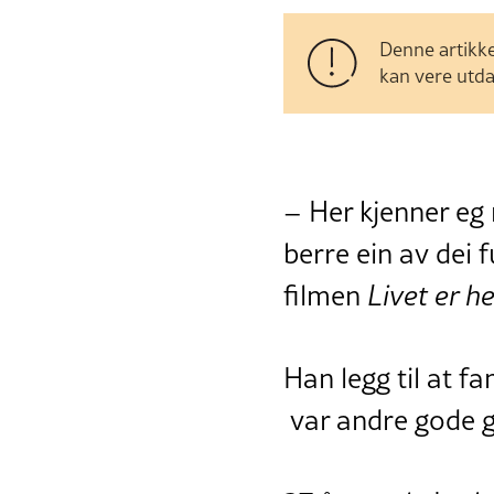
Denne artikke
kan vere utda
– Her kjenner eg 
berre ein av dei
filmen
Livet er he
Han legg til at f
var andre gode gr