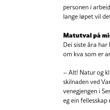
personen i arbeid
lange løpet vil d
Matutval på mi
Dei siste åra har
om kva som er an
– Alt! Natur og k
skilnaden ved Van
venegjengen i Se
eg ein fellesska