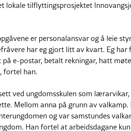
et lokale tilflyttingsprosjektet Innovangsj
ppgåvene er personalansvar og å leie sty
fråvere har eg gjort litt av kvart. Eg har
art på e-postar, betalt rekningar, hatt 
, fortel han.
ilsett ved ungdomsskulen som lærarvikar,
 dette. Mellom anna på grunn av valkamp. L
Senterungdomen og var samstundes valkam
ngdom. Han fortel at arbeidsdagane kun