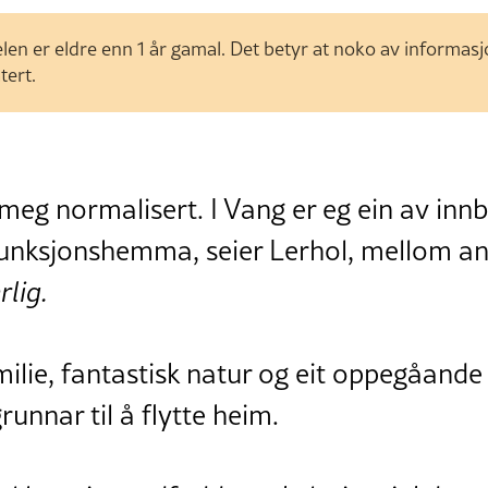
len er eldre enn 1 år gamal. Det betyr at noko av informas
tert.
meg normalisert. I Vang er eg ein av innb
 funksjonshemma, seier Lerhol, mellom an
rlig.
amilie, fantastisk natur og eit oppegåan
unnar til å flytte heim.