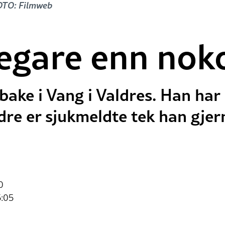
FOTO: Filmweb
legare enn nok
ilbake i Vang i Valdres. Han ha
dre er sjukmeldte tek han gjern
0
5:05