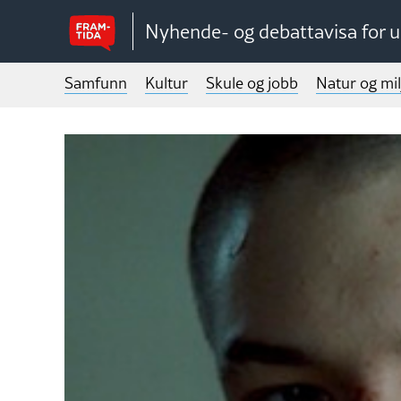
Nyhende- og debattavisa for 
Samfunn
Kultur
Skule og jobb
Natur og mil