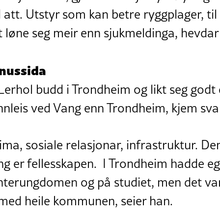
 att. Utstyr som kan betre ryggplager, ti
et løne seg meir enn sjukmeldinga, hevdar
nussida
 Lerhol budd i Trondheim og likt seg godt
nleis ved Vang enn Trondheim, kjem sv
lima, sosiale relasjonar, infrastruktur. De
g er fellesskapen. I Trondheim hadde eg t
nterungdomen og på studiet, men det var
p med heile kommunen, seier han.