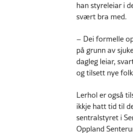
han styreleiar i d
svært bra med.
– Dei formelle o
på grunn av sjuke
dagleg leiar, sv
og tilsett nye folk
Lerhol er også t
ikkje hatt tid til
sentralstyret i 
Oppland Senteru