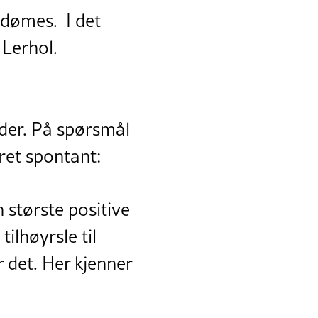
l dømes. I det
 Lerhol.
 der. På spørsmål
aret spontant:
n største positive
ilhøyrsle til
 det. Her kjenner