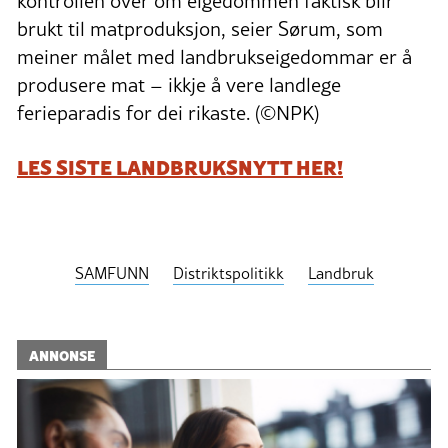
kontrollen over om eigedommen faktisk blir
brukt til matproduksjon, seier Sørum, som
meiner målet med landbrukseigedommar er å
produsere mat – ikkje å vere landlege
ferieparadis for dei rikaste. (©NPK)
LES SISTE LANDBRUKSNYTT HER!
SAMFUNN
Distriktspolitikk
Landbruk
ANNONSE