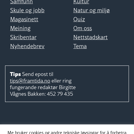
Samfunn
Kultur
Skule og jobb
Natur og miljø
Magasinett
Quiz
Meining
Om oss
Skribentar
Nettstadskart
Nyhendebrev
Tema
Tips
Send epost til
tips@framtida.no
eller ring
fungerande redaktør
Birgitte
Vågnes Bakken:
452 79 435
Følg
Me bruker cookies og andre tekniske løysingar for å forbetra