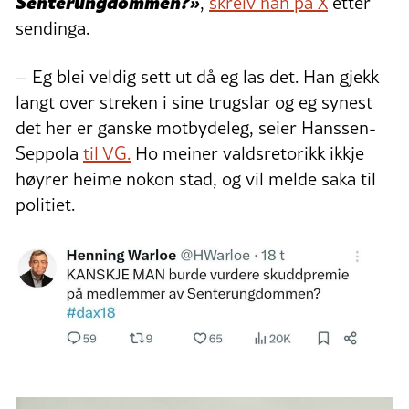
Senterungdommen?»
,
skreiv han på X
etter
sendinga.
– Eg blei veldig sett ut då eg las det. Han gjekk
langt over streken i sine trugslar og eg synest
det her er ganske motbydeleg, seier Hanssen-
Seppola
til VG.
Ho meiner valdsretorikk ikkje
høyrer heime nokon stad, og vil melde saka til
politiet.