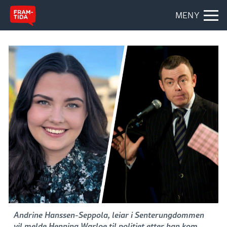
MENY
Andrine Hanssen-Seppola, leiar i Senterungdommen
vil melde Henning Warloe til politiet etter han kom