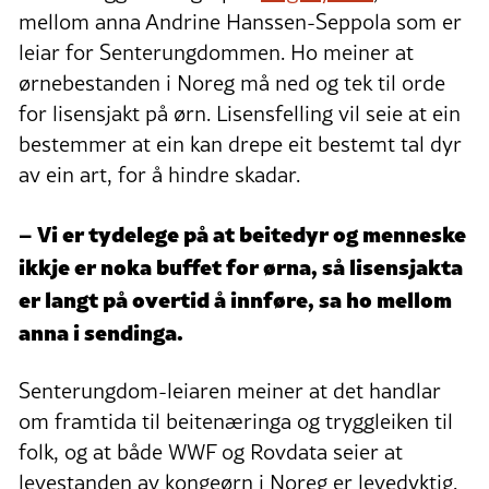
mellom anna Andrine Hanssen-Seppola som er
leiar for Senterungdommen. Ho meiner at
ørnebestanden i Noreg må ned og tek til orde
for lisensjakt på ørn. Lisensfelling vil seie at ein
bestemmer at ein kan drepe eit bestemt tal dyr
av ein art, for å hindre skadar.
– Vi er tydelege på at beitedyr og menneske
ikkje er noka buffet for ørna, så lisensjakta
er langt på overtid å innføre, sa ho mellom
anna i sendinga.
Senterungdom-leiaren meiner at det handlar
om framtida til beitenæringa og tryggleiken til
folk, og at både WWF og Rovdata seier at
levestanden av kongeørn i Noreg er levedyktig.