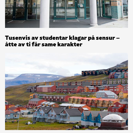
Tusenvis av studentar klagar på sensur –
åtte av ti får same karakter