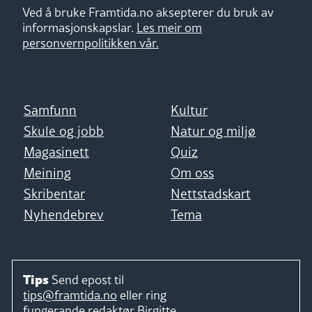
Ved å bruke Framtida.no aksepterer du bruk av
informasjonskapslar.
Les meir om
personvernpolitikken vår.
Samfunn
Kultur
Skule og jobb
Natur og miljø
Magasinett
Quiz
Meining
Om oss
Skribentar
Nettstadskart
Nyhendebrev
Tema
Tips
Send epost til
tips@framtida.no
eller ring
fungerande redaktør
Birgitte