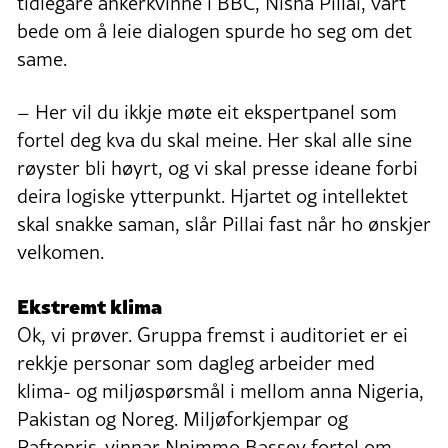
tidlegare ankerkvinne i BBC, Nisha Pillai, vart
bede om å leie dialogen spurde ho seg om det
same.
– Her vil du ikkje møte eit ekspertpanel som
fortel deg kva du skal meine. Her skal alle sine
røyster bli høyrt, og vi skal presse ideane forbi
deira logiske ytterpunkt. Hjartet og intellektet
skal snakke saman, slår Pillai fast når ho ønskjer
velkomen.
Ekstremt klima
Ok, vi prøver. Gruppa fremst i auditoriet er ei
rekkje personar som dagleg arbeider med
klima- og miljøspørsmål i mellom anna Nigeria,
Pakistan og Noreg. Miljøforkjempar og
Raftopris-vinnar Nnimmo Bassey fortel om