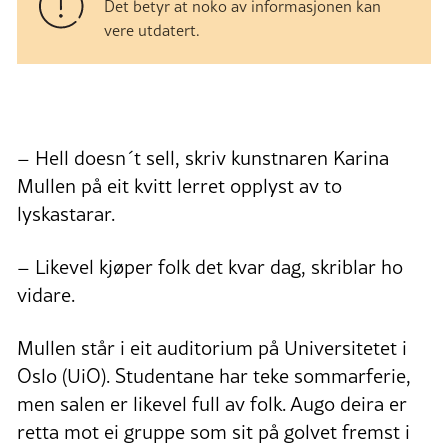
Det betyr at noko av informasjonen kan
vere utdatert.
– Hell doesn´t sell, skriv kunstnaren Karina
Mullen på eit kvitt lerret opplyst av to
lyskastarar.
– Likevel kjøper folk det kvar dag, skriblar ho
vidare.
Mullen står i eit auditorium på Universitetet i
Oslo (UiO). Studentane har teke sommarferie,
men salen er likevel full av folk. Augo deira er
retta mot ei gruppe som sit på golvet fremst i