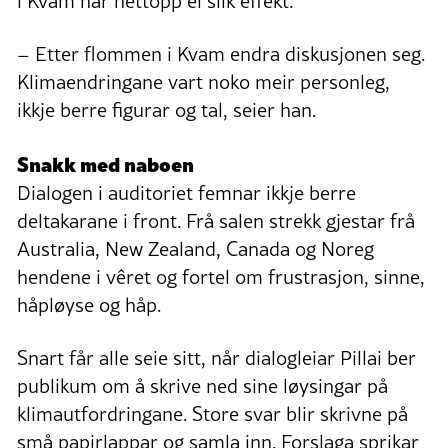
i Kvam har nettopp ei slik effekt.
– Etter flommen i Kvam endra diskusjonen seg.
Klimaendringane vart noko meir personleg,
ikkje berre figurar og tal, seier han.
Snakk med naboen
Dialogen i auditoriet femnar ikkje berre
deltakarane i front. Frå salen strekk gjestar frå
Australia, New Zealand, Canada og Noreg
hendene i vêret og fortel om frustrasjon, sinne,
håpløyse og håp.
Snart får alle seie sitt, når dialogleiar Pillai ber
publikum om å skrive ned sine løysingar på
klimautfordringane. Store svar blir skrivne på
små papirlappar og samla inn. Forslaga sprikar