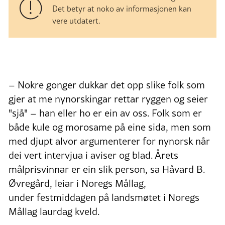
Det betyr at noko av informasjonen kan
vere utdatert.
– Nokre gonger dukkar det opp slike folk som
gjer at me nynorskingar rettar ryggen og seier
"sjå" – han eller ho er ein av oss. Folk som er
både kule og morosame på eine sida, men som
med djupt alvor argumenterer for nynorsk når
dei vert intervjua i aviser og blad. Årets
målprisvinnar er ein slik person, sa Håvard B.
Øvregård, leiar i Noregs Mållag,
under festmiddagen på landsmøtet i Noregs
Mållag laurdag kveld.