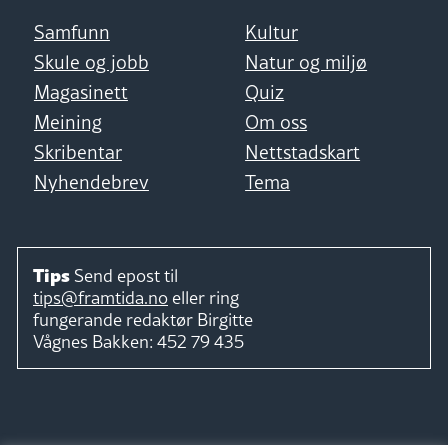
Samfunn
Kultur
Skule og jobb
Natur og miljø
Magasinett
Quiz
Meining
Om oss
Skribentar
Nettstadskart
Nyhendebrev
Tema
Tips
Send epost til
tips@framtida.no
eller ring
fungerande redaktør
Birgitte
Vågnes Bakken:
452 79 435