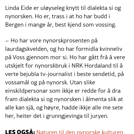
Linda Eide er uløyseleg knytt til dialekta si og
nynorsken. Ho er, trass i at ho har budd i
Bergen i mange år, best kjend som vossing.
– Ho har vore nynorskprosenten på
laurdagskvelden, og ho har formidla kvinneliv
på Voss gjennom mor si. Ho har gått frå å vere
utskjelt for nynorskbruk i NRK Hordaland til å
verte bejubla tv-journalist i beste sendetid, på
vossamål og på nynorsk. Utan slike
einskildpersonar som ikkje er redde for å dra
fram dialekta si og nynorsken i ålmenta slik at
alle kan sjå, og høyre, hadde ikkje alle me sete
her, heiter det i grunngjevinga til juryen.
LES OGSÅ:
Naturen til den nynorske kulturen