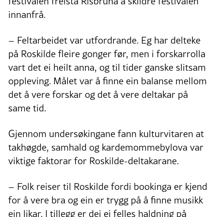
festivalen freista Risbruna å skildre festivalen
innanfrå.
– Feltarbeidet var utfordrande. Eg har delteke
på Roskilde fleire gonger før, men i forskarrolla
vart det ei heilt anna, og til tider ganske slitsam
oppleving. Målet var å finne ein balanse mellom
det å vere forskar og det å vere deltakar på
same tid.
Gjennom undersøkingane fann kulturvitaren at
takhøgde, samhald og kardemommebylova var
viktige faktorar for Roskilde-deltakarane.
– Folk reiser til Roskilde fordi bookinga er kjend
for å vere bra og ein er trygg på å finne musikk
ein likar. I tillegg er dei ei felles haldning på