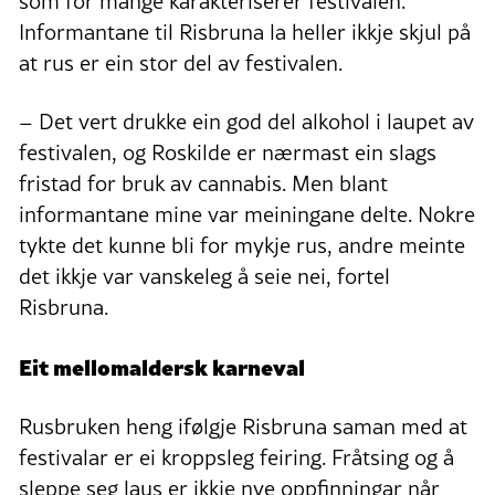
som for mange karakteriserer festivalen.
Informantane til Risbruna la heller ikkje skjul på
at rus er ein stor del av festivalen.
– Det vert drukke ein god del alkohol i laupet av
festivalen, og Roskilde er nærmast ein slags
fristad for bruk av cannabis. Men blant
informantane mine var meiningane delte. Nokre
tykte det kunne bli for mykje rus, andre meinte
det ikkje var vanskeleg å seie nei, fortel
Risbruna.
Eit mellomaldersk karneval
Rusbruken heng ifølgje Risbruna saman med at
festivalar er ei kroppsleg feiring. Fråtsing og å
sleppe seg laus er ikkje nye oppfinningar når