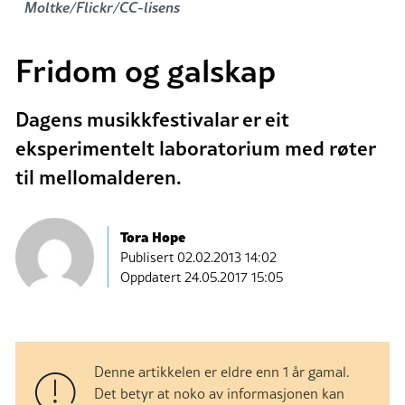
Moltke/Flickr/CC-lisens
Fridom og galskap
Dagens musikkfestivalar er eit
eksperimentelt laboratorium med røter
til mellomalderen.
Tora Hope
Publisert
02.02.2013 14:02
Oppdatert 24.05.2017 15:05
Denne artikkelen er eldre enn 1 år gamal.
Det betyr at noko av informasjonen kan