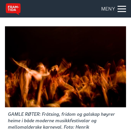
MENY
GAMLE RØTER: Fråtsing, fridom og galskap høyrer
heime i både moderne musikkfestivalar og
mellomalderske karneval. Foto: Henrik