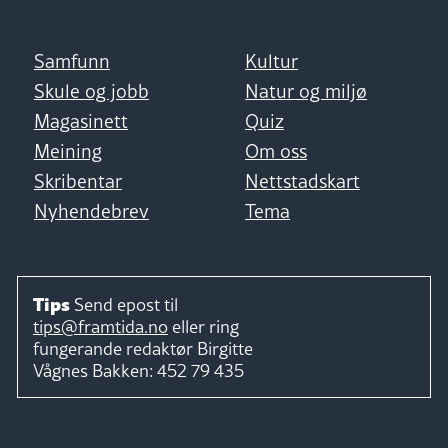
Samfunn
Kultur
Skule og jobb
Natur og miljø
Magasinett
Quiz
Meining
Om oss
Skribentar
Nettstadskart
Nyhendebrev
Tema
Tips
Send epost til
tips@framtida.no
eller ring
fungerande redaktør
Birgitte
Vågnes Bakken:
452 79 435