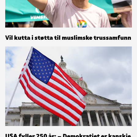
Vil kutta i støtta til muslimske trussamfunn
USA fyller 250 år: – Demokratiet er kanskje