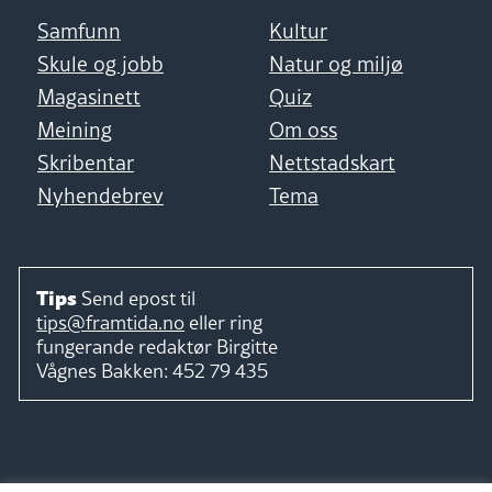
Samfunn
Kultur
Skule og jobb
Natur og miljø
Magasinett
Quiz
Meining
Om oss
Skribentar
Nettstadskart
Nyhendebrev
Tema
Tips
Send epost til
tips@framtida.no
eller ring
fungerande redaktør
Birgitte
Vågnes Bakken:
452 79 435