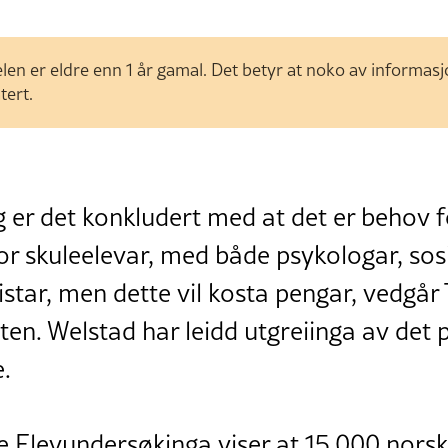
len er eldre enn 1 år gamal. Det betyr at noko av informas
tert.
ng er det konkludert med at det er behov f
for skuleelevar, med både psykologar, sos
star, men dette vil kosta pengar, vedgår
en. Welstad har leidd utgreiinga av det 
e.
e Elevundersøkinga viser at 15.000 norske