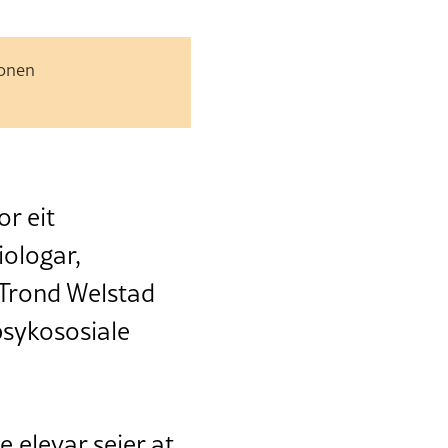
jonen
or eit
iologar,
 Trond Welstad
psykososiale
 elevar seier at