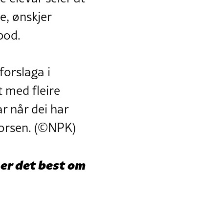
e, ønskjer
bod.
forslaga i
t med fleire
r når dei har
vorsen. (©NPK)
 er det best om