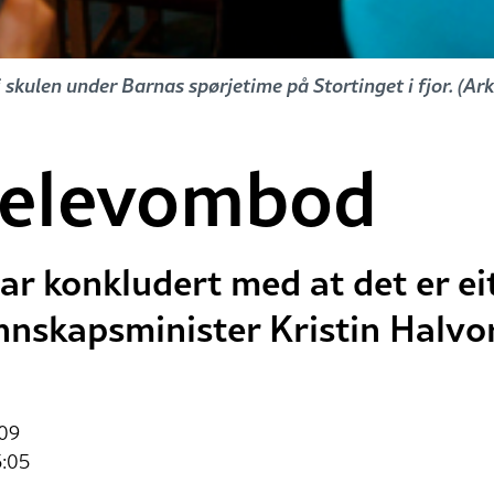
skulen under Barnas spørjetime på Stortinget i fjor. (Ar
l elevombod
ar konkludert med at det er eit
nskapsminister Kristin Halvor
:09
5:05