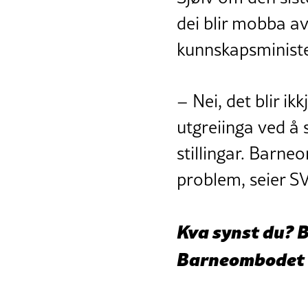
dei blir mobba av
kunnskapsminister
– Nei, det blir ik
utgreiinga ved å 
stillingar. Barne
problem, seier S
Kva synst du? B
Barneombodet f