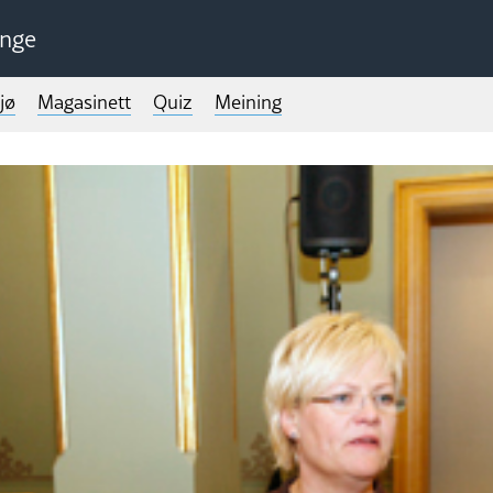
unge
jø
Magasinett
Quiz
Meining