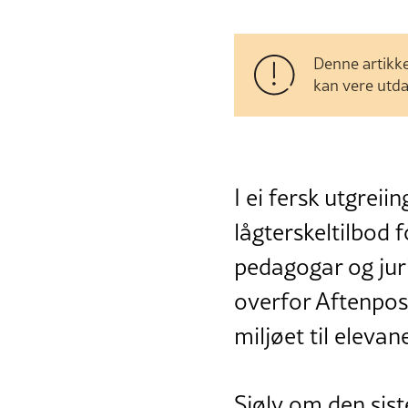
Denne artikke
kan vere utda
I ei fersk utgreii
lågterskeltilbod 
pedagogar og juri
overfor Aftenpost
miljøet til elevan
Sjølv om den sist