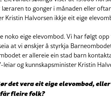
 læraren to gonger i månaden eller oftar
 Kristin Halvorsen ikkje eit eige elevom
kje noko eige elevombod. Vi har følgt opp 
seia at vi ønskjer å styrkja Barneombode
ombodet er allereie ein stad barn kontakta
V-leiar og kunnskapsminister Kristin Hal
ør det vera eit eige elevombod, eller
år fleire folk?