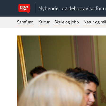
Nyhende- og debattavisa for 
Samfunn
Kultur
Skule og jobb
Natur og mil