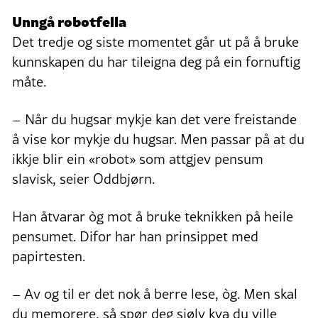
Unngå robotfella
Det tredje og siste momentet går ut på å bruke
kunnskapen du har tileigna deg på ein fornuftig
måte.
– Når du hugsar mykje kan det vere freistande
å vise kor mykje du hugsar. Men passar på at du
ikkje blir ein «robot» som attgjev pensum
slavisk, seier Oddbjørn.
Han åtvarar òg mot å bruke teknikken på heile
pensumet. Difor har han prinsippet med
papirtesten.
– Av og til er det nok å berre lese, òg. Men skal
du memorere, så spør deg sjølv kva du ville