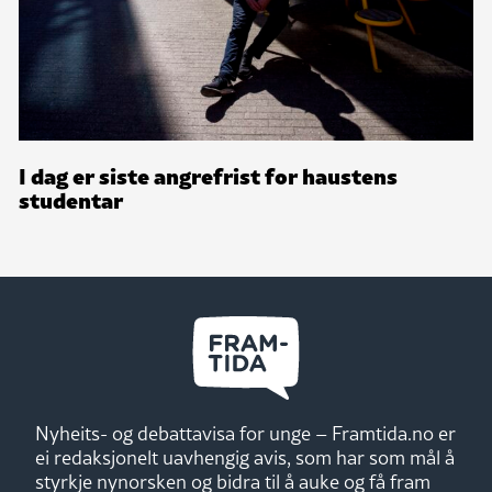
I dag er siste angrefrist for haustens
studentar
Nyheits- og debattavisa for unge – Framtida.no er
ei redaksjonelt uavhengig avis, som har som mål å
styrkje nynorsken og bidra til å auke og få fram