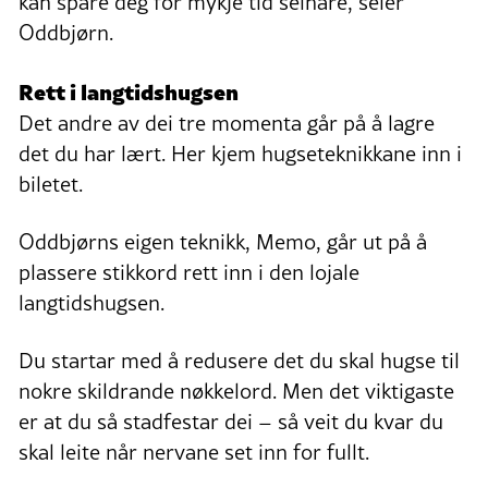
kan spare deg for mykje tid seinare, seier
Oddbjørn.
Rett i langtidshugsen
Det andre av dei tre momenta går på å lagre
det du har lært. Her kjem hugseteknikkane inn i
biletet.
Oddbjørns eigen teknikk, Memo, går ut på å
plassere stikkord rett inn i den lojale
langtidshugsen.
Du startar med å redusere det du skal hugse til
nokre skildrande nøkkelord. Men det viktigaste
er at du så stadfestar dei – så veit du kvar du
skal leite når nervane set inn for fullt.