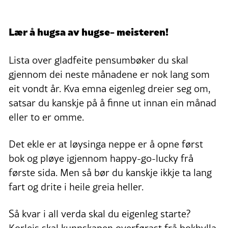
Lær å hugsa av hugse- meisteren!
Lista over gladfeite pensumbøker du skal
gjennom dei neste månadene er nok lang som
eit vondt år. Kva emna eigenleg dreier seg om,
satsar du kanskje på å finne ut innan ein månad
eller to er omme.
Det ekle er at løysinga neppe er å opne først
bok og pløye igjennom happy-go-lucky frå
første sida. Men så bør du kanskje ikkje ta lang
fart og drite i heile greia heller.
Så kvar i all verda skal du eigenleg starte?
Korleis skal kunnskapen overførast frå bokhylla