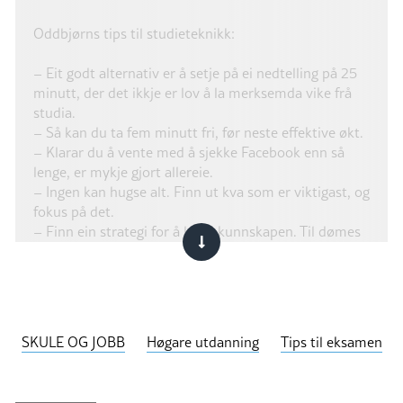
Oddbjørns tips til studieteknikk:
– Eit godt alternativ er å setje på ei nedtelling på 25
minutt, der det ikkje er lov å la merksemda vike frå
studia.
– Så kan du ta fem minutt fri, før neste effektive økt.
– Klarar du å vente med å sjekke Facebook enn så
lenge, er mykje gjort allereie.
– Ingen kan hugse alt. Finn ut kva som er viktigast, og
fokus på det.
– Finn ein strategi for å lagre kunnskapen. Til dømes
Memo.
– Bruk kunnskapen på ein fornuftig måte. Du skal
ikkje attgje som ein robot.
– Ta notat på førelesingane, framfor å berre lytte.
– Du treng ikkje notere alt. Finn essensen.
SKULE OG JOBB
Høgare utdanning
Tips til eksamen
– Skap deg ein arbeidsplass, som ein lesesal eller
liknande.
– Ver der frå 9-15. Ikkje tenk at du kan ta resten