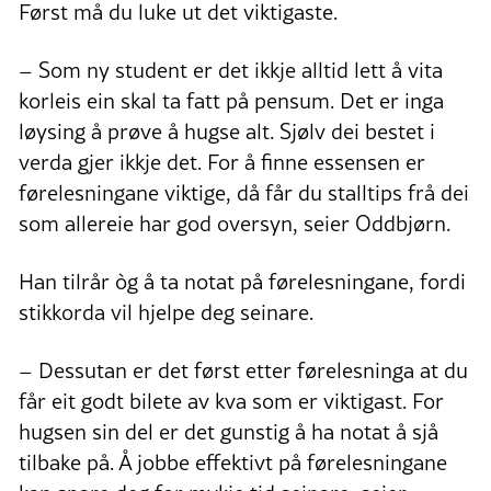
Først må du luke ut det viktigaste.
– Som ny student er det ikkje alltid lett å vita
korleis ein skal ta fatt på pensum. Det er inga
løysing å prøve å hugse alt. Sjølv dei bestet i
verda gjer ikkje det. For å finne essensen er
førelesningane viktige, då får du stalltips frå dei
som allereie har god oversyn, seier Oddbjørn.
Han tilrår òg å ta notat på førelesningane, fordi
stikkorda vil hjelpe deg seinare.
– Dessutan er det først etter førelesninga at du
får eit godt bilete av kva som er viktigast. For
hugsen sin del er det gunstig å ha notat å sjå
tilbake på. Å jobbe effektivt på førelesningane