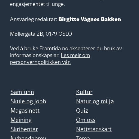
engasjementet til unge.
Birgitte Vågnes Bakken
Ansvarleg redaktør:
Møllergata 2B, 0179 OSLO
Ved å bruke Framtida.no aksepterer du bruk av
informasjonskapslar.
Les meir om
personvernpolitikken vår.
Samfunn
Kultur
Skule og jobb
Natur og miljø
Magasinett
Quiz
Meining
Om oss
Skribentar
Nettstadskart
Nyhendebrev
Tema