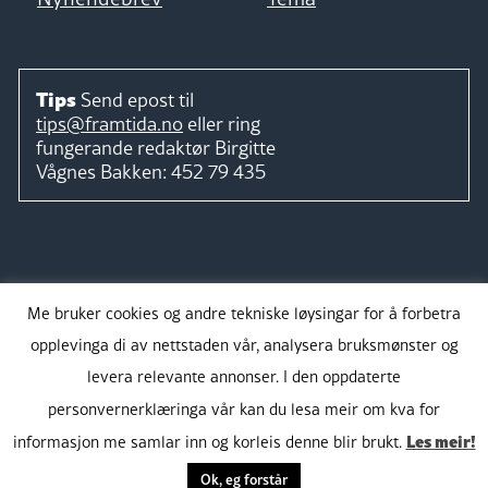
Tips
Send epost til
tips@framtida.no
eller ring
fungerande redaktør
Birgitte
Vågnes Bakken:
452 79 435
Følg
Me bruker cookies og andre tekniske løysingar for å forbetra
opplevinga di av nettstaden vår, analysera bruksmønster og
levera relevante annonser. I den oppdaterte
personvernerklæringa vår kan du lesa meir om kva for
Takk for støtta:
Les meir!
informasjon me samlar inn og korleis denne blir brukt.
Ok, eg forstår