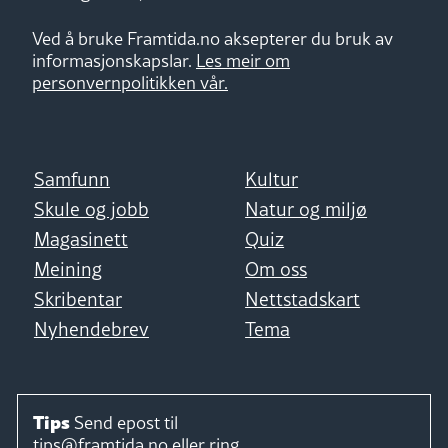
Ved å bruke Framtida.no aksepterer du bruk av
informasjonskapslar.
Les meir om
personvernpolitikken vår.
Samfunn
Kultur
Skule og jobb
Natur og miljø
Magasinett
Quiz
Meining
Om oss
Skribentar
Nettstadskart
Nyhendebrev
Tema
Tips
Send epost til
tips@framtida.no
eller ring