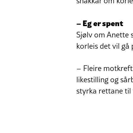
snakkar om korlei
– Eg er spent
Sjølv om Anette 
korleis det vil gå
– Fleire motkreft
likestilling og så
styrka rettane ti