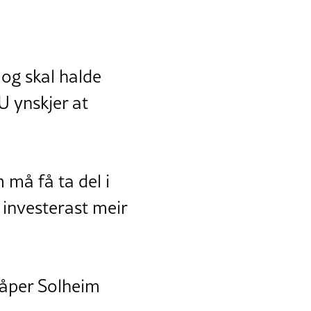
 og skal halde
U ynskjer at
 må få ta del i
 investerast meir
 håper Solheim