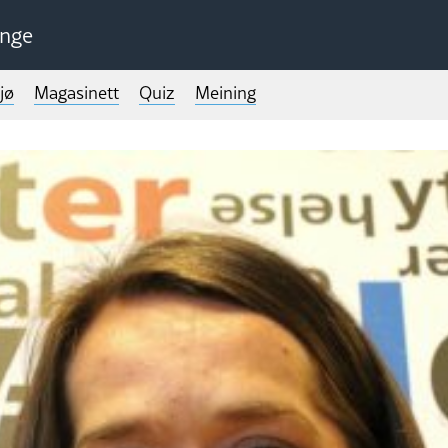
unge
jø
Magasinett
Quiz
Meining