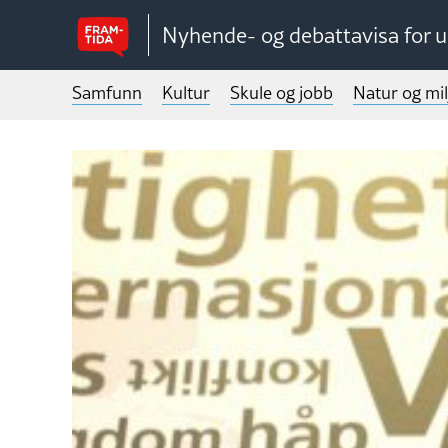
Nyhende- og debattavisa for 
Samfunn
Kultur
Skule og jobb
Natur og mil