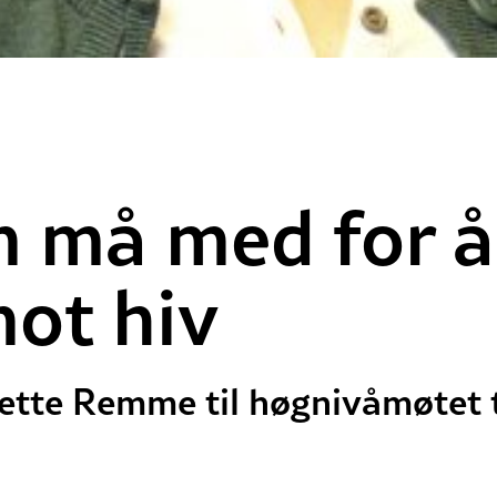
 må med for å
ot hiv
nette Remme til høgnivåmøtet t