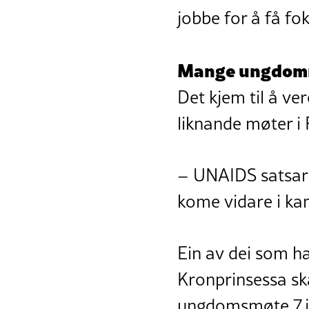
jobbe for å få fo
Mange ungdomm
Det kjem til å 
liknande møter i 
– UNAIDS satsar p
kome vidare i ka
Ein av dei som ha
Kronprinsessa ska
ungdomsmøte 7.j