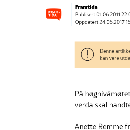
Framtida
Publisert
01.06.2011 22:
Oppdatert 24.05.2017 1
Denne artikke
kan vere utda
På høgnivåmøtet 8
verda skal handte
Anette Remme frå