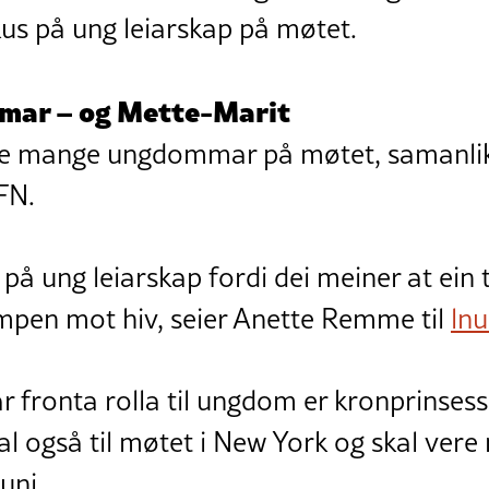
kus på ung leiarskap på møtet.
ar – og Mette-Marit
vere mange ungdommar på møtet, samanl
FN.
å ung leiarskap fordi dei meiner at ein 
mpen mot hiv, seier Anette Remme til
lnu
r fronta rolla til ungdom er kronprinses
l også til møtet i New York og skal vere 
uni.