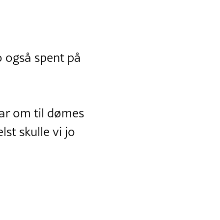
o også spent på
gar om til dømes
st skulle vi jo
.