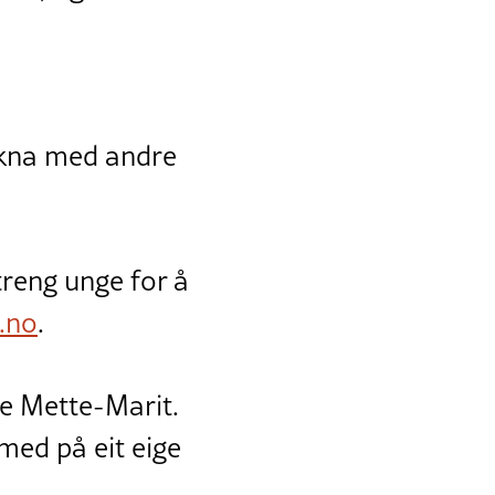
ikna med andre
treng unge for å
.no
.
se Mette-Marit.
med på eit eige