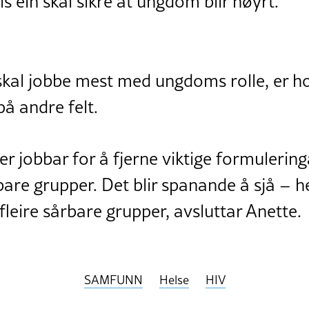
s ein skal sikre at ungdom blir høyrt.
skal jobbe mest med ungdoms rolle, er h
 på andre felt.
er jobbar for å fjerne viktige formulerin
rbare grupper. Det blir spanande å sjå – hel
l fleire sårbare grupper, avsluttar Anette
SAMFUNN
Helse
HIV