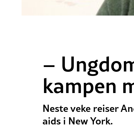
– Ungdom
kampen m
Neste veke reiser A
aids i New York.