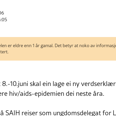
06
5:05
len er eldre enn 1 år gamal. Det betyr at noko av informas
tert.
.-10.juni skal ein lage ei ny verdserklær
re hiv/aids-epidemien dei neste åra.
 SAIH reiser som ungdomsdelegat for L