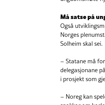
Må satse på u
Også utviklingsmi
Norges plenumstal
Solheim skal sei.
– Statane må forp
delegasjonane på
i prosjekt som g
– Noreg kan spele