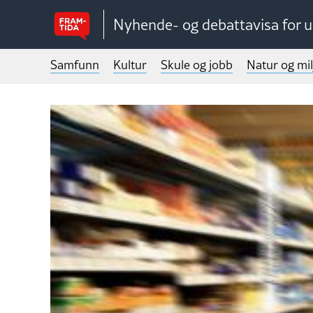
Nyhende- og debattavisa for 
Samfunn
Kultur
Skule og jobb
Natur og mil