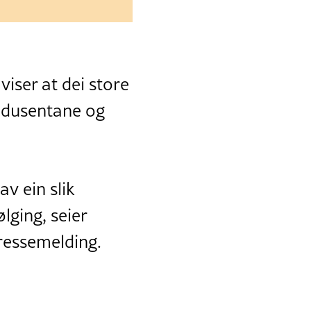
iser at dei store
rodusentane og
av ein slik
lging, seier
pressemelding.