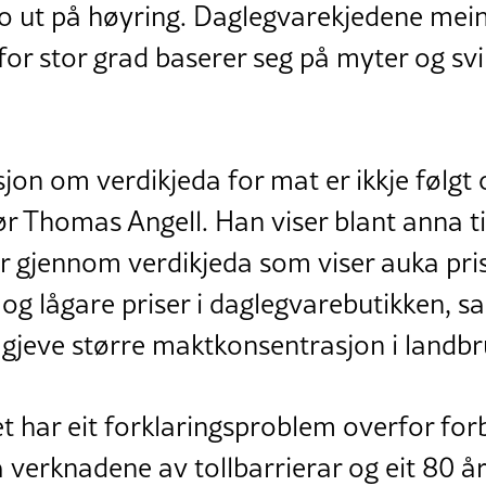
o ut på høyring. Daglegvarekjedene meine
 for stor grad baserer seg på myter og sv
on om verdikjeda for mat er ikkje følgt 
r Thomas Angell. Han viser blant anna ti
r gjennom verdikjeda som viser auka pri
 og lågare priser i daglegvarebutikken, s
gjeve større maktkonsentrasjon i landbr
t har eit forklaringsproblem overfor for
ra verknadene av tollbarrierar og eit 80 å