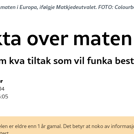
e maten i Europa, ifølgje Matkjedeutvalet. FOTO: Colour
kta over maten
 kva tiltak som vil funka best
r
04
5:05
len er eldre enn 1 år gamal. Det betyr at noko av informas
tert.