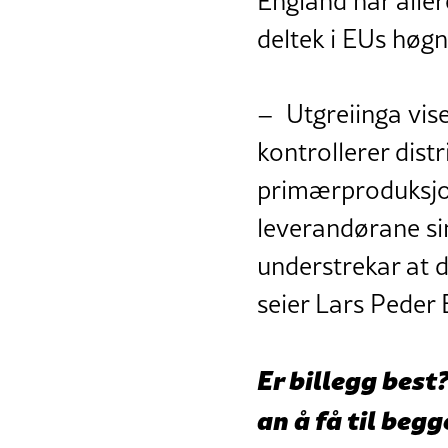
England har aller
deltek i EUs høg
– Utgreiinga vise
kontrollerer dist
primærproduksjon
leverandørane si
understrekar at d
seier Lars Peder 
Er billegg best?
an å få til begg