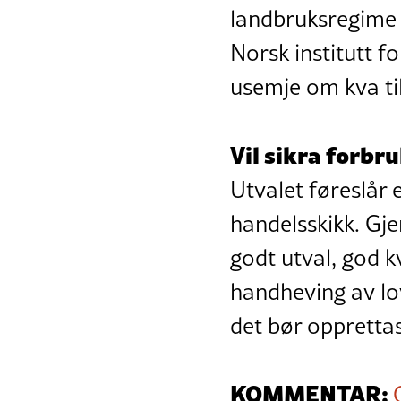
landbruksregime p
Norsk institutt f
usemje om kva til
Vil sikra forbr
Utvalet føreslår e
handelsskikk. Gje
godt utval, god kv
handheving av lov
det bør oppretta
KOMMENTAR: