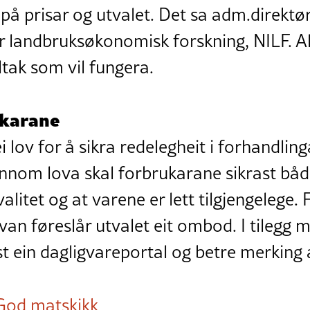
å prisar og utvalet. Det sa adm.direktør
or landbruksøkonomisk forskning, NILF. Al
tak som vil fungera.
ukarane
i lov for å sikra redelegheit i forhandlin
nnom lova skal forbrukarane sikrast både
alitet og at varene er lett tilgjengelege. 
an føreslår utvalet eit ombod. I tilegg m
st ein dagligvareportal og betre merking
God matskikk