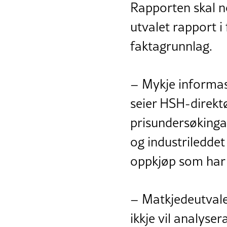
Rapporten skal n
utvalet rapport i
faktagrunnlag.
– Mykje informasj
seier HSH-direktø
prisundersøkinga
og industrileddet
oppkjøp som har 
– Matkjedeutvale
ikkje vil analyse