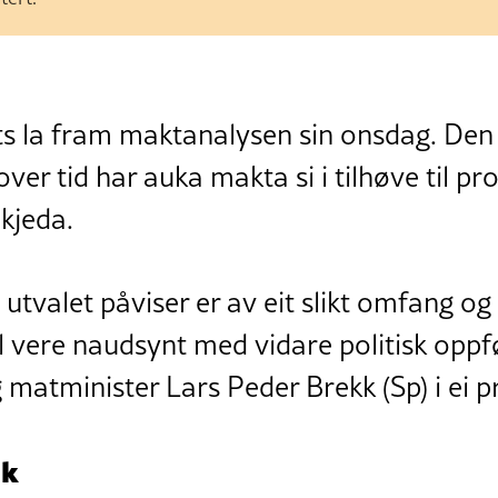
s la fram maktanalysen sin onsdag. Den v
er tid har auka makta si i tilhøve til p
ikjeda.
utvalet påviser er av eit slikt omfang og 
il vere naudsynt med vidare politisk oppfø
 matminister Lars Peder Brekk (Sp) i ei 
ak