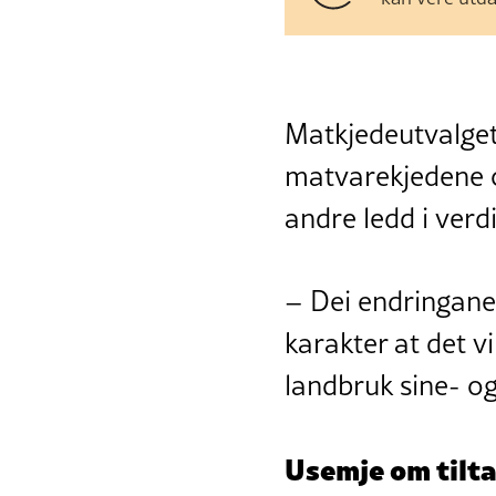
Matkjedeutvalget
matvarekjedene ov
andre ledd i verd
– Dei endringane 
karakter at det v
landbruk sine- og
Usemje om tilt