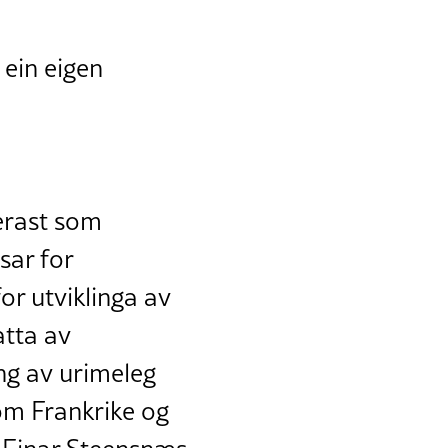
 ein eigen
erast som
sar for
or utviklinga av
atta av
ng av urimeleg
som Frankrike og