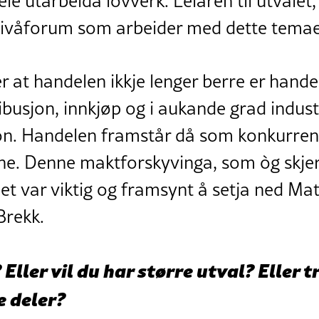
eie utarbeida lovverk. Leiaren til utvale
nivåforum som arbeider med dette temae
r at handelen ikkje lenger berre er hand
ribusjon, innkjøp og i aukande grad indust
. Handelen framstår då som konkurrent t
ne. Denne maktforskyvinga, som òg skjer 
et var viktig og framsynt å setja ned Mat
Brekk.
 Eller vil du har større utval? Eller t
e deler?