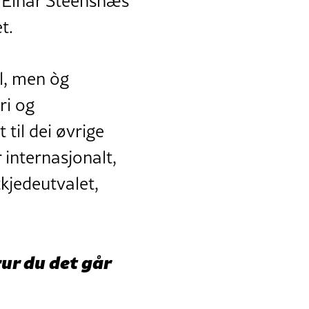
t, Einar Steensnæs
t.
el, men òg
ri og
il dei øvrige
internasjonalt,
kjedeutvalet,
rur du det går