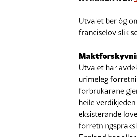
Utvalet ber òg o
franciselov slik s
Maktforskyvni
Utvalet har avde
urimeleg forretni
forbrukarane gjen
heile verdikjeden
eksisterande love
forretningspraksi