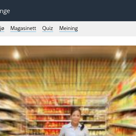
unge
jø
Magasinett
Quiz
Meining