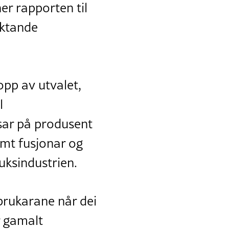
r rapporten til
iktande
opp av utvalet,
l
sar på produsent
amt fusjonar og
uksindustrien.
brukarane når dei
r gamalt