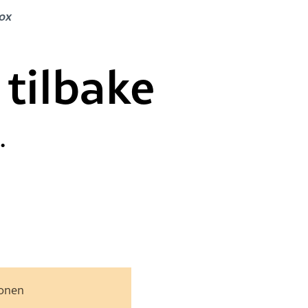
box
 tilbake
.
jonen