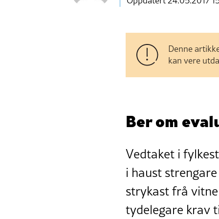
Oppdatert 24.05.2017 1
Denne artikke
kan vere utda
Ber om evalu
Vedtaket i fylke
i haust strengare
strykast frå vitne
tydelegare krav 