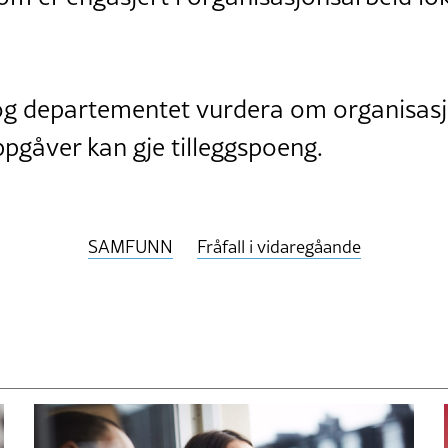
 òg departementet vurdera om organisas
pgåver kan gje tilleggspoeng.
SAMFUNN
Fråfall i vidaregåande