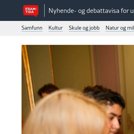
Nyhende- og debattavisa for 
Samfunn
Kultur
Skule og jobb
Natur og mil