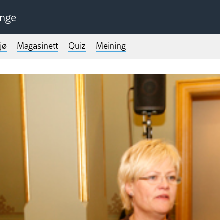
unge
jø
Magasinett
Quiz
Meining