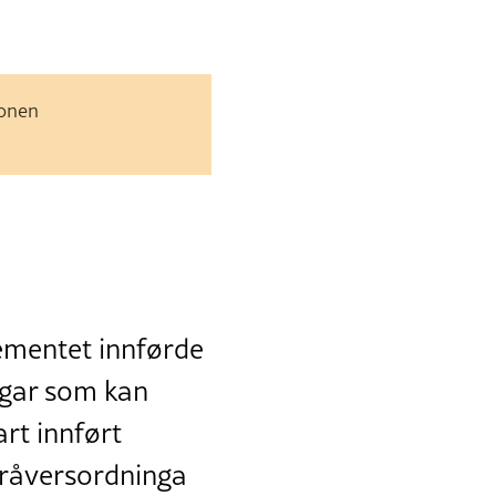
jonen
ementet innførde
dagar som kan
art innført
fråversordninga