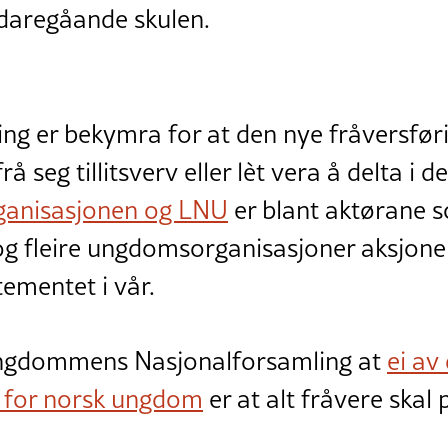
vidaregåande skulen.
ng er bekymra for at den nye fråversføri
å seg tillitsverv eller lèt vera å delta i d
ganisasjonen og LNU
er blant aktørane s
g fleire ungdomsorganisasjoner aksjone
mentet i vår.
Ungdommens Nasjonalforsamling at
ei av
e for norsk ungdom
er at alt fråvere skal 