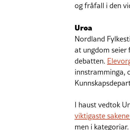
og fråfall i den 
Uroa
Nordland Fylkesti
at ungdom seier fr
debatten.
Elevor
innstramminga, o
Kunnskapsdeparte
I haust vedtok 
viktigaste saken
men i kategoriar.