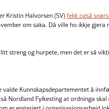
r Kristin Halvorsen (SV)
fekk også spørs
ovember om saka. Då ville ho ikkje gjera
 litt streng og hurpete, men det er så vikti
ne valde Kunnskapsdepartementet å innfø
ltså Nordland Fylkesting at ordninga ska
om er engasjert i organisasjonsarbeid lok