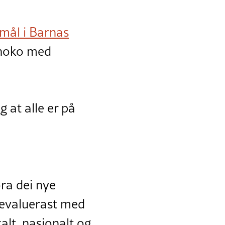
mål i Barnas
 noko med
g at alle er på
ra dei nye
l evaluerast med
alt, nasjonalt og