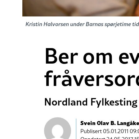
Kristin Halvorsen under Barnas spørjetime tid
Ber om ev
fråversor
Nordland Fylkesting
Svein Olav B. Langåke
Publisert
05.01.2011 09: