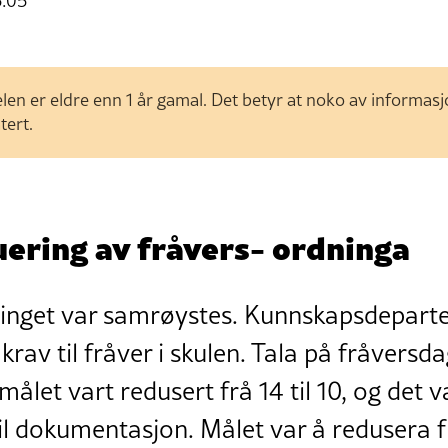
5:05
len er eldre enn 1 år gamal. Det betyr at noko av informas
tert.
ering av fråvers- ordninga
stinget var samrøystes. Kunnskapsdepart
 krav til fråver i skulen. Tala på fråvers
målet vart redusert frå 14 til 10, og det v
til dokumentasjon. Målet var å redusera 