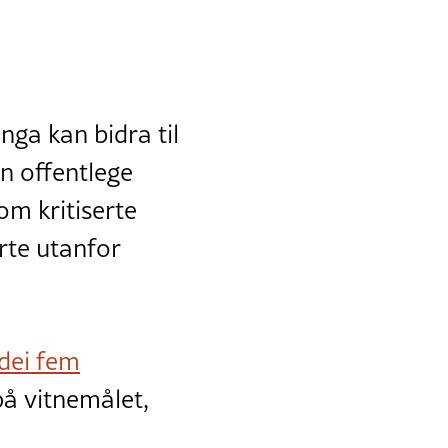
nga kan bidra til
en offentlege
om kritiserte
rte utanfor
 dei fem
på vitnemålet,