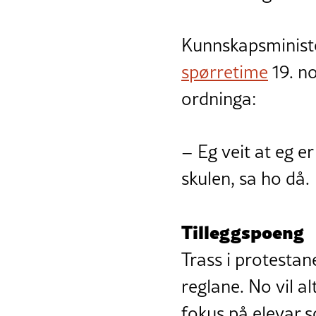
Kunnskapsministe
spørretime
19. n
ordninga:
– Eg veit at eg er
skulen, sa ho då.
Tilleggspoeng
Trass i protesta
reglane. No vil a
fokus på elevar s