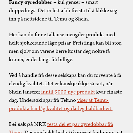
Fancy øyredobber
– kul genser – smart
duppedings. Det er lett å bli freista til å klikke seg
inn på nettsidene til Temu og Shein.
Her kan du finne tallause mengder produkt med
heilt sjokkerande låge prisar. Freistinga kan bli stor,
men sjølv om varene berre kostar deg nokre få
kroner, er dei langt frå billige.
Ved å handle frå desse selskapa kan du forvente å få
elendig kvalitet. Det er kanskje ikkje så rart, når
Shein lanserer
inntil 9000 nye produkt
kvar einaste
dag. Undersøkingar frå Tek.no
viser at Temu-
produkta har låg kvalitet og dårleg haldbarheit.
I ei sak på
NRK
testa dei et par øyredobbar frå
Temu
. Dei inneheldt heile 26 prosent kadmium, eit