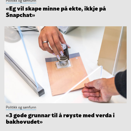
Politikk og samfunn
«Eg vil skape minne på ekte, ikkje på
Snapchat»
Politikk og samfunn
«3 gode grunnar til å røyste med verda i
bakhovudet»