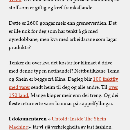
stoff som er giftig og kreftframkallande.
Dette er 2600 gongar meir enn grenseverdien. Det
er ille nok for deg som har tenkt å gå med
øyredobbane, men kva med arbeidarane som lagar
produkta?
Tenker du over kva det kostar for klimaet å drive
med denne typen netthandel? Nettbutikkane Temu
og Shein er begge frå Kina. Dagleg blir
100 fraktfly
med varer
sendt heim til deg og alle andre. Til
over
150 land.
Mange kjøper meir enn dei treng. Og dei
fleste returnerte varer hamnar på søppelfyllingar.
I dokumentaren
«
Untold: Inside The Shein
Machine
» får vi sjå verkelegheita av fast fashion.