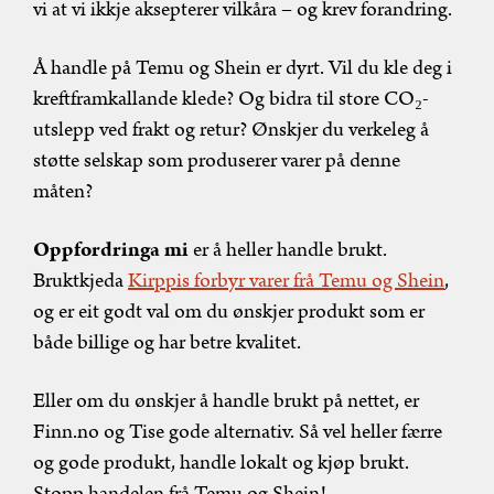
vi at vi ikkje aksepterer vilkåra – og krev forandring.
Å handle på Temu og Shein er dyrt. Vil du kle deg i
kreftframkallande klede? Og bidra til store CO₂-
utslepp ved frakt og retur? Ønskjer du verkeleg å
støtte selskap som produserer varer på denne
måten?
Oppfordringa mi
er å heller handle brukt.
Bruktkjeda
Kirppis forbyr varer frå Temu og Shein
,
og er eit godt val om du ønskjer produkt som er
både billige og har betre kvalitet.
Eller om du ønskjer å handle brukt på nettet, er
Finn.no og Tise gode alternativ. Så vel heller færre
og gode produkt, handle lokalt og kjøp brukt.
Stopp handelen frå Temu og Shein!