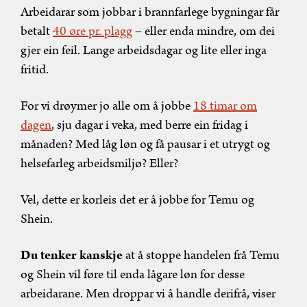
Arbeidarar som jobbar i brannfarlege bygningar får
betalt
40 øre pr. plagg
– eller enda mindre, om dei
gjer ein feil. Lange arbeidsdagar og lite eller inga
fritid.
For vi drøymer jo alle om å jobbe
18 timar om
dagen
, sju dagar i veka, med berre ein fridag i
månaden? Med låg løn og få pausar i et utrygt og
helsefarleg arbeidsmiljø? Eller?
Vel, dette er korleis det er å jobbe for Temu og
Shein.
Du tenker
kanskje
at å stoppe handelen frå Temu
og Shein vil føre til enda lågare løn for desse
arbeidarane. Men droppar vi å handle derifrå, viser