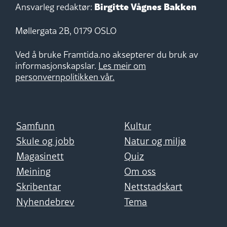
Birgitte Vågnes Bakken
Ansvarleg redaktør:
Møllergata 2B, 0179 OSLO
Ved å bruke Framtida.no aksepterer du bruk av
informasjonskapslar.
Les meir om
personvernpolitikken vår.
Samfunn
Kultur
Skule og jobb
Natur og miljø
Magasinett
Quiz
Meining
Om oss
Skribentar
Nettstadskart
Nyhendebrev
Tema