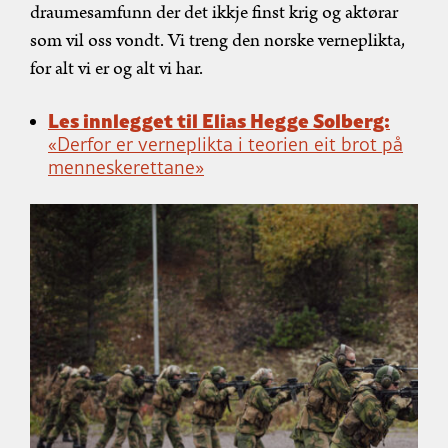
draumesamfunn der det ikkje finst krig og aktørar
som vil oss vondt. Vi treng den norske verneplikta,
for alt vi er og alt vi har.
L
es innlegget til Elias Hegge Solberg:
«Derfor er verneplikta i teorien eit brot på
menneskerettane»