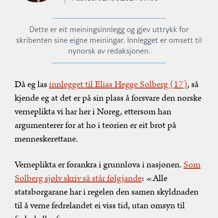
Dette er eit meiningsinnlegg og gjev uttrykk for
skribenten sine eigne meiningar. Innlegget er omsett til
nynorsk av redaksjonen.
Då eg las
innlegget til Elias Hegge Solberg (17)
, så
kjende eg at det er på sin plass å forsvare den norske
verneplikta vi har her i Noreg, ettersom han
argumenterer for at ho i teorien er eit brot på
menneskerettane.
Verneplikta er forankra i grunnlova i nasjonen.
Som
Solberg sjølv skriv så står følgjande
: «Alle
statsborgarane har i regelen den samen skyldnaden
til å verne fedrelandet ei viss tid, utan omsyn til