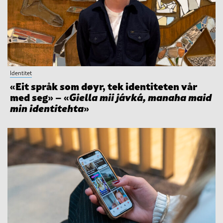
Identitet
«Eit språk som døyr, tek identiteten vår
med seg» – «
Giella mii jávká, manaha maid
min identitehta
»