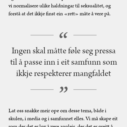
vi normalisere ulike haldningar til seksualitet, og
forstå at det ikkje finst ein «rett» måte å vere på.
Ingen skal måtte føle seg pressa
til å passe inn i eit samfunn som
ikkje respekterer mangfaldet
Lat oss snakke meir ope om desse tema, både i
skulen, i media og i samfunnet elles. Vi må skape eit
rom der det er lov å vere annleis, der det er greitt å