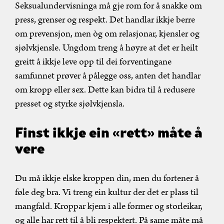
Seksualundervisninga må gje rom for å snakke om
press, grenser og respekt. Det handlar ikkje berre
om prevensjon, men òg om relasjonar, kjensler og
sjølvkjensle. Ungdom treng å høyre at det er heilt
greitt å ikkje leve opp til dei forventingane
samfunnet prøver å pålegge oss, anten det handlar
om kropp eller sex. Dette kan bidra til å redusere
presset og styrke sjølvkjensla.
Finst ikkje ein «rett» måte å
vere
Du må ikkje elske kroppen din, men du fortener å
føle deg bra
.
Vi treng ein kultur der det er plass til
mangfald. Kroppar kjem i alle former og storleikar,
og alle har rett til å bli respektert. På same måte må