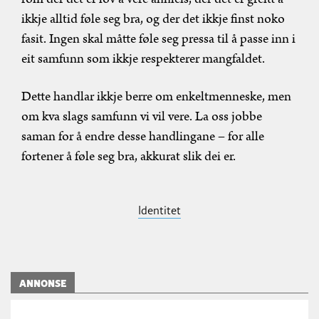
ikkje alltid føle seg bra, og der det ikkje finst noko
fasit. Ingen skal måtte føle seg pressa til å passe inn i
eit samfunn som ikkje respekterer mangfaldet.
Dette handlar ikkje berre om enkeltmenneske, men
om kva slags samfunn vi vil vere. La oss jobbe
saman for å endre desse handlingane – for alle
fortener å føle seg bra, akkurat slik dei er.
Identitet
ANNONSE