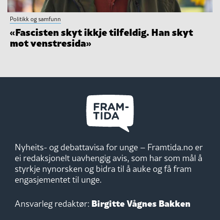
Politikk og samfunn
«Fascisten skyt ikkje tilfeldig. Han skyt
mot venstresida»
Nyheits- og debattavisa for unge – Framtida.no er
ei redaksjonelt uavhengig avis, som har som mål å
styrkje nynorsken og bidra til å auke og få fram
engasjementet til unge.
Birgitte Vågnes Bakken
Ansvarleg redaktør: