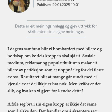
Publisert
29.01.2025 10:01
Dette er eit meiningsinnlegg og gjev uttrykk for
skribenten sine eigne meiningar.
I dagens samfunn blir vi bombardert med bilete og
bodskap om korleis kroppen skal sjå ut. Sosiale
medium, reklamar og populærkulturen malar eit
bilete av perfeksjon som er uoppnåeleg for dei fleste
av oss. Resultatet blir at mange går rundt med ei
kjensle av at dei ikkje er bra nok. Men kvifor er det
slik, og kva kan vi gjere for å endre dette?
Å føle seg bra i sin eigen kropp er ikkje det same
som å elske den. Det handlar om å akseptere seg