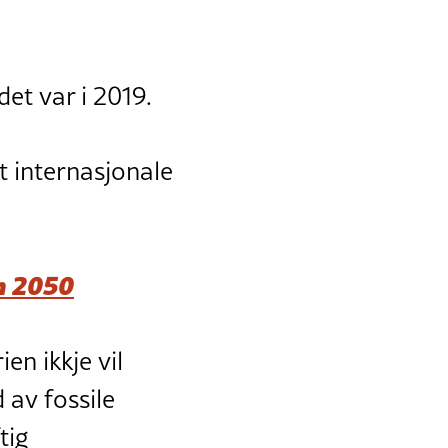
et var i 2019.
et internasjonale
an 2050
ien ikkje vil
 av fossile
tig