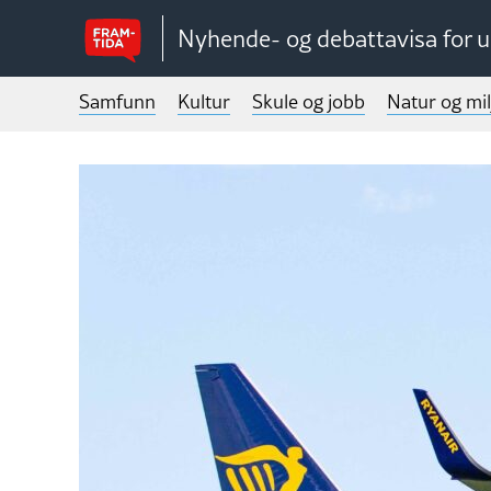
Nyhende- og debattavisa for 
Samfunn
Kultur
Skule og jobb
Natur og mil