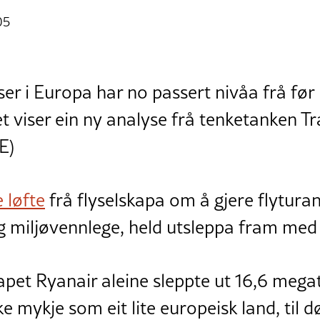
05
iser i Europa har no passert nivåa frå fø
t viser ein ny analyse frå tenketanken T
E)
 løfte
frå flyselskapa om å gjere flytura
og miljøvennlege, held utsleppa fram med
skapet Ryanair aleine sleppte ut 16,6 me
ke mykje som eit lite europeisk land, til 