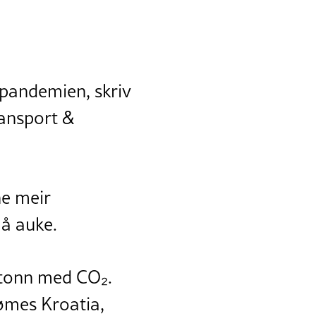
r pandemien, skriv
ransport &
ne meir
 å auke.
gatonn med CO₂.
dømes Kroatia,