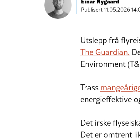
Einar Nygaard
Publisert
11.05.2026 14:
Utslepp frå flyre
The Guardian.
De
Environment (T&
Trass
mangeårige
energieffektive 
Det irske flysel
Det er omtrent li