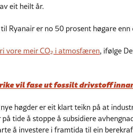
av eit heilt år.
il Ryanair er no 50 prosent høgare enn d
ri vore meir CO₂ i atmosfæren
, ifølge D
ike vil fase ut fossilt drivstoff inn
 nye høgder er eit klart teikn på at industr
 på tide å stoppe å subsidiere avhengnad
rte å investere i framtida til ein berekraf