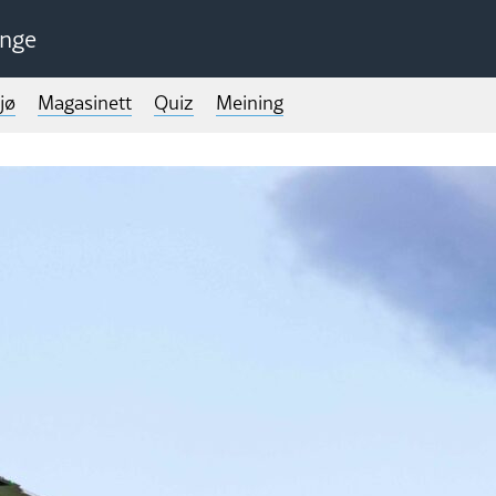
unge
jø
Magasinett
Quiz
Meining