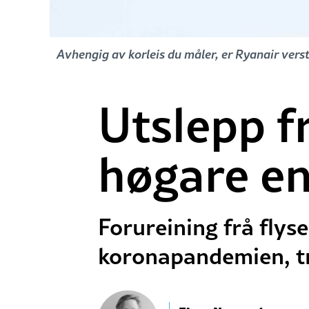
Avhengig av korleis du måler, er Ryanair verst 
Utslepp f
høgare e
Forureining frå flyse
koronapandemien, tr