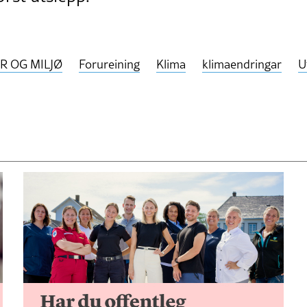
R OG MILJØ
Forureining
Klima
klimaendringar
U