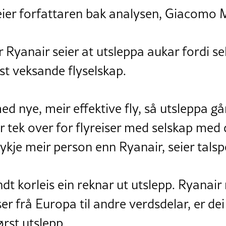
seier forfattaren bak analysen, Giacomo M
r Ryanair seier at utsleppa aukar fordi se
st veksande flyselskap.
ed nye, meir effektive fly, så utsleppa gå
r tek over for flyreiser med selskap med 
ykje meir person enn Ryanair, seier tals
dt korleis ein reknar ut utslepp. Ryanair
er frå Europa til andre verdsdelar, er dei
rst utslepp.