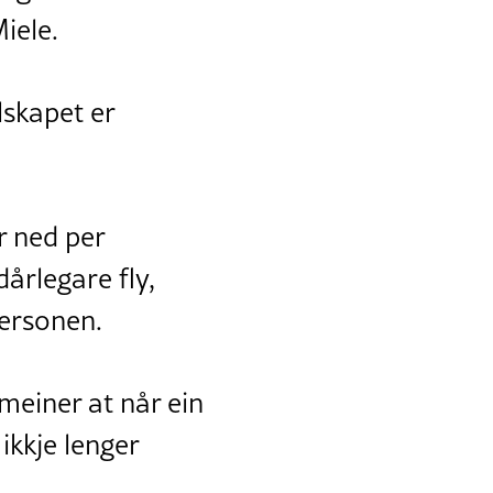
iele.
lskapet er
r ned per
dårlegare fly,
personen.
 meiner at når ein
 ikkje lenger