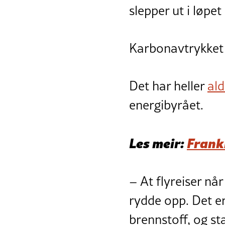
slepper ut i løpet 
Karbonavtrykket t
Det har heller
ald
energibyrået.
Les meir:
Frankr
– At flyreiser når
rydde opp. Det er
brennstoff, og sta