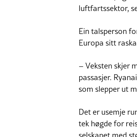
luftfartssektor, 
Ein talsperson fo
Europa sitt raska
– Veksten skjer m
passasjer. Ryanai
som slepper ut m
Det er usemje run
tek høgde for reis
selskapet med stø