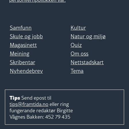
Samfunn
Kultur
Skule og jobb
Natur og miljø
Magasinett
Quiz
Meining
Om oss
Skribentar
Nettstadskart
Nyhendebrev
Tema
Tips
Send epost til
tips@framtida.no
eller ring
fungerande redaktør
Birgitte
Vågnes Bakken:
452 79 435