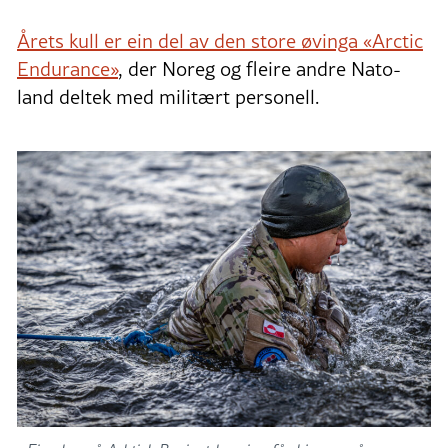
Etter enda opplæring kan rekruttane
søkja seg vidare i forsvaret, politiskulen
Årets kull er ein del av den store øvinga «Arctic
på Grønland eller brann- og
Endurance»
, der Noreg og fleire andre Nato-
redningstenestene på Grønland.
land deltek med militært personell.
Kjelde: Sullissivik.gl