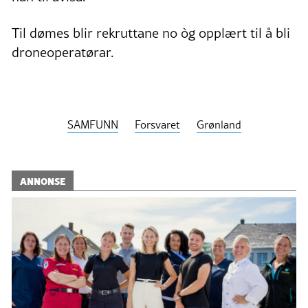
Til dømes blir rekruttane no òg opplært til å bli
droneoperatørar.
SAMFUNN
Forsvaret
Grønland
ANNONSE