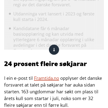
regi av det danske forsvaret.
Utdanninga vart lansert i 2023 og første
kull starta i 2024.
Kandidatane får 6 månadar
basisopplæring og kan utvida med
ytterlegare 6 månadar opplæring i ulike
avdelingar i det danske forsvaret på
Grønland.
Kandidatane må vera over 18 år og busett
24 prosent fleire søkjarar
på Grønland.
Kandidatane må gjennomføra evnetestar
I ein e-post til
Framtida.no
opplyser det danske
på dansk eller grønlandsk og oppfylla
forsvaret at talet på søkjarar har auka sidan
helsekrava til forsvaret.
starten. 163 ungdommar har søkt om plass til
Målet er å styrka beredskapen på
årets kull som startar i juli, noko som er 32
Grønland.
fleire søkjarar enn til førre kull.