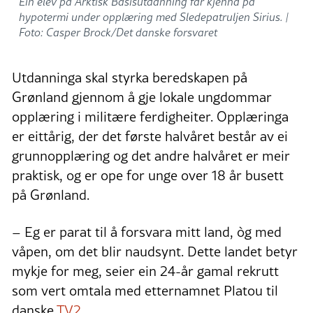
Ein elev på Arktisk Basisutdanning får kjenna på
hypotermi under opplæring med Sledepatruljen Sirius. |
Foto: Casper Brock/Det danske forsvaret
Utdanninga skal styrka beredskapen på
Grønland gjennom å gje lokale ungdommar
opplæring i militære ferdigheiter. Opplæringa
er eittårig, der det første halvåret består av ei
grunnopplæring og det andre halvåret er meir
praktisk, og er ope for unge over 18 år busett
på Grønland.
– Eg er parat til å forsvara mitt land, òg med
våpen, om det blir naudsynt. Dette landet betyr
mykje for meg, seier ein 24-år gamal rekrutt
som vert omtala med etternamnet Platou til
danske
TV2.