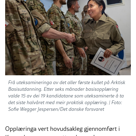
Frå uteksamineringa av det aller første kullet på Arktisk
Basisutdanning. Etter seks månader basisopplæring
valde 15 av dei 19 kandidatane som uteksaminerte å ta
det siste halvåret med meir praktisk opplæring. |
Foto:
Sofie Wegger Jespersen/Det danske forsvaret
Opplæringa vert hovudsakleg gjennomført i