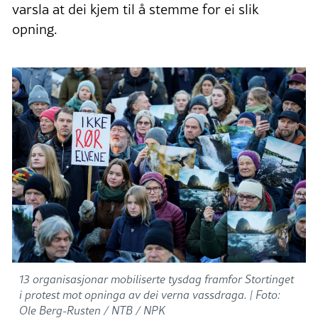
varsla at dei kjem til å stemme for ei slik
opning.
13 organisasjonar mobiliserte tysdag framfor Stortinget
i protest mot opninga av dei verna vassdraga. |
Foto:
Ole Berg-Rusten / NTB / NPK