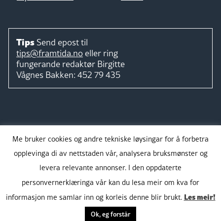
Tips
Send epost til
tips@framtida.no
eller ring
fungerande redaktør
Birgitte
Vågnes Bakken:
452 79 435
Følg
Me bruker cookies og andre tekniske løysingar for å forbetra
opplevinga di av nettstaden vår, analysera bruksmønster og
levera relevante annonser. I den oppdaterte
personvernerklæringa vår kan du lesa meir om kva for
Takk for støtta:
Les meir!
informasjon me samlar inn og korleis denne blir brukt.
Ok, eg forstår