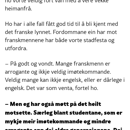
ho vorte veldig fort van med å vere vekke
heimanfrå.
Ho har i alle fall fått god tid til å bli kjent med
det franske lynnet. Fordommane ein har mot
franskmennene har både vorte stadfesta og
utfordra.
– På godt og vondt. Mange franskmenn er
arrogante og ikkje veldig imøtekommande.
Veldig mange kan ikkje engelsk, eller er dårlege i
engelsk. Det var som venta, fortel ho.
– Men eg har også møtt på det heilt
motsette. Særleg blant studentane, som er
mykje meir imøtekommande og mindre
arrogante enn dei eldre generasjonane. Dei