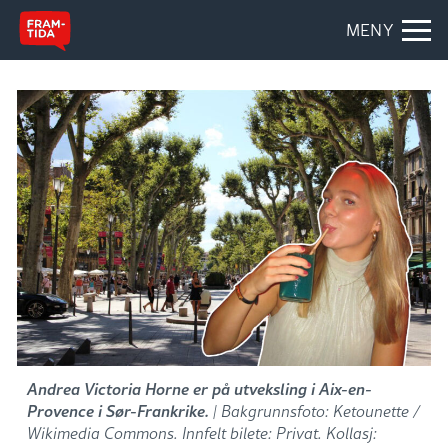
MENY
Andrea Victoria Horne er på utveksling i Aix-en-
Provence i Sør-Frankrike.
| Bakgrunnsfoto: Ketounette /
Wikimedia Commons. Innfelt bilete: Privat. Kollasj: