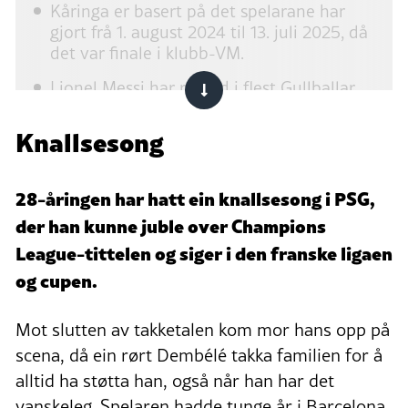
Kåringa er basert på det spelarane har
gjort frå 1. august 2024 til 13. juli 2025, då
det var finale i klubb-VM.
Lionel Messi har rekord i flest Gullballar.
Han har vunne prisen åtte gonger.
Knallsesong
Kopa-trofeet går til den beste spelaren
under 21 år.
28-åringen har hatt ein knallsesong i PSG,
Kjelde:
NRK
og
VG
.
der han kunne juble over Champions
League-tittelen og siger i den franske ligaen
og cupen.
Mot slutten av takketalen kom mor hans opp på
scena, då ein rørt Dembélé takka familien for å
alltid ha støtta han, også når han har det
vanskeleg. Spelaren hadde tunge år i Barcelona,