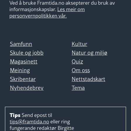
Ved å bruke Framtida.no aksepterer du bruk av
informasjonskapslar.
Les meir om
personvernpolitikken vår.
Samfunn
Kultur
Skule og jobb
Natur og miljø
Magasinett
Quiz
Meining
Om oss
Skribentar
Nettstadskart
Nyhendebrev
Tema
Tips
Send epost til
tips@framtida.no
eller ring
fungerande redaktør
Birgitte