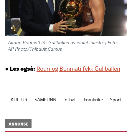
Aitana Bonmatí får Gullballen av idolet Iniesta. |
Foto:
AP Photo/Thibault Camus
● Les også:
Rodri og Bonmatí fekk Gullballen
KULTUR
SAMFUNN
fotball
Frankrike
Sport
ANNONSE