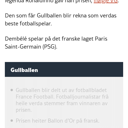
legenda Ronaldinho gav han prisen,
ifølgje VG
.
Den som får Gullballen blir rekna som verdas
beste fotballspelar.
Dembélé spelar på det franske laget Paris
Saint-Germain (PSG).
Gullballen
Gullballen blir delt ut av fotballbladet
France Football. Fotballjournalistar frå
heile verda stemmer fram vinnaren av
prisen.
Prisen heiter Ballon d’Or på fransk.