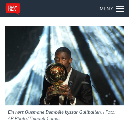
MENY
Ein rørt Ousmane Dembélé kyssar Gullballen.
| Foto:
AP Photo/Thibault Camus