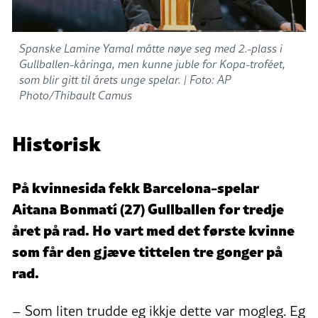
Spanske Lamine Yamal måtte nøye seg med 2.-plass i
Gullballen-kåringa, men kunne juble for Kopa-troféet,
som blir gitt til årets unge spelar. |
Foto: AP
Photo/Thibault Camus
Historisk
På kvinnesida fekk Barcelona-spelar
Aitana Bonmatí (27) Gullballen for tredje
året på rad. Ho vart med det første kvinne
som får den gjæve tittelen tre gonger på
rad.
– Som liten trudde eg ikkje dette var mogleg. Eg