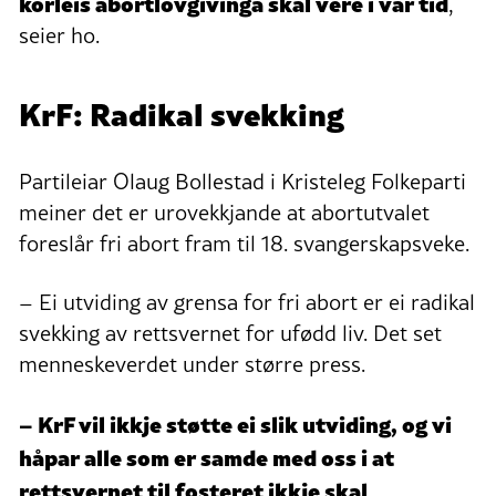
korleis abortlovgivinga skal vere i vår tid
,
seier ho.
KrF: Radikal svekking
Partileiar Olaug Bollestad i Kristeleg Folkeparti
meiner det er urovekkjande at abortutvalet
foreslår fri abort fram til 18. svangerskapsveke.
– Ei utviding av grensa for fri abort er ei radikal
svekking av rettsvernet for ufødd liv. Det set
menneskeverdet under større press.
– KrF vil ikkje støtte ei slik utviding, og vi
håpar alle som er samde med oss i at
rettsvernet til fosteret ikkje skal