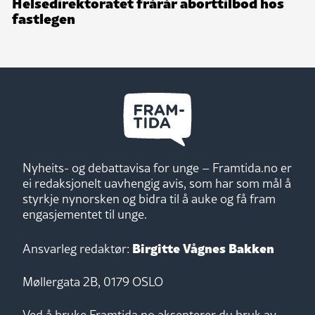
Helsedirektoratet frårår aborttilbod hos
fastlegen
Nyheits- og debattavisa for unge – Framtida.no er
ei redaksjonelt uavhengig avis, som har som mål å
styrkje nynorsken og bidra til å auke og få fram
engasjementet til unge.
Birgitte Vågnes Bakken
Ansvarleg redaktør:
Møllergata 2B, 0179 OSLO
Ved å bruke Framtida.no aksepterer du bruk av