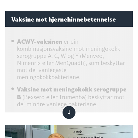
Vaksine mot hjernehinnebetennelse
ACWY-vaksinen
er ein
kombinasjonsvaksine mot meningokokk
serogruppe A, C, W og Y (Menveo,
Nimenrix eller MenQuadfi), som beskyttar
mot dei vanlegaste
meningokokkbakteriane.
Vaksine mot meningokokk serogruppe
B
(Bexsero eller Trumenba) beskyttar mot
dei mindre vanlege bakteriane.