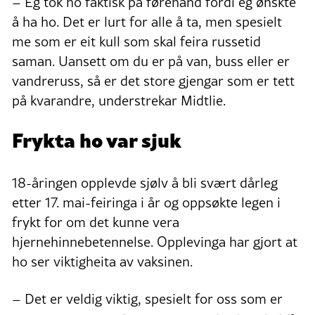
– Eg tok ho faktisk på førehand fordi eg ønskte
å ha ho. Det er lurt for alle å ta, men spesielt
me som er eit kull som skal feira russetid
saman. Uansett om du er på van, buss eller er
vandreruss, så er det store gjengar som er tett
på kvarandre, understrekar Midtlie.
Frykta ho var sjuk
18-åringen opplevde sjølv å bli svært dårleg
etter 17. mai-feiringa i år og oppsøkte legen i
frykt for om det kunne vera
hjernehinnebetennelse. Opplevinga har gjort at
ho ser viktigheita av vaksinen.
– Det er veldig viktig, spesielt for oss som er