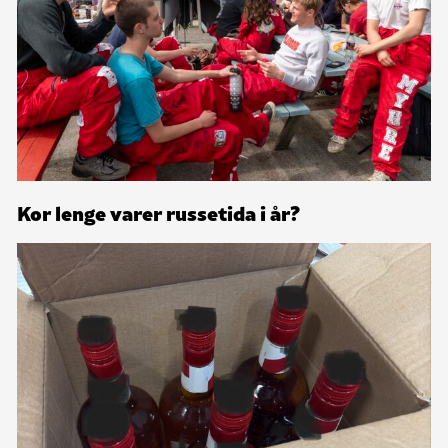
Kor lenge varer russetida i år?