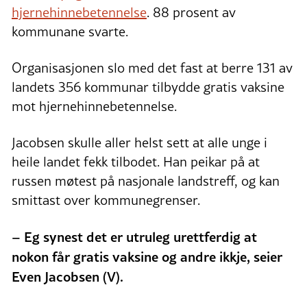
av virus, går det som regel over etter 1–2
hjernehinnebetennelse
. 88 prosent av
veker
kommunane svarte.
Meningokokkar og pneumokokkar er dei
vanlegaste bakteriane som forårsakar
Organisasjonen slo med det fast at berre 131 av
hjernehinnebetennelse
landets 356 kommunar tilbydde gratis vaksine
mot hjernehinnebetennelse.
Det finnast i hovudsak to typar
hjernehinnebetennelse
Jacobsen skulle aller helst sett at alle unge i
heile landet fekk tilbodet. Han peikar på at
russen møtest på nasjonale landstreff, og kan
smittast over kommunegrenser.
– Eg synest det er utruleg urettferdig at
nokon får gratis vaksine og andre ikkje, seier
Even Jacobsen (V).