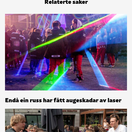
Relaterte saker
Endå ein russ har fått augeskadar av laser