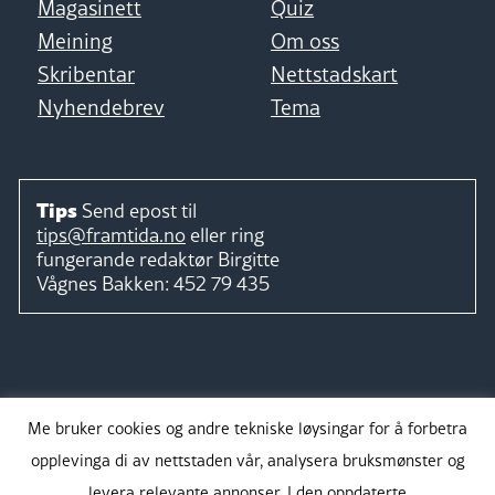
Magasinett
Quiz
Meining
Om oss
Skribentar
Nettstadskart
Nyhendebrev
Tema
Tips
Send epost til
tips@framtida.no
eller ring
fungerande redaktør
Birgitte
Vågnes Bakken:
452 79 435
Følg
Me bruker cookies og andre tekniske løysingar for å forbetra
opplevinga di av nettstaden vår, analysera bruksmønster og
levera relevante annonser. I den oppdaterte