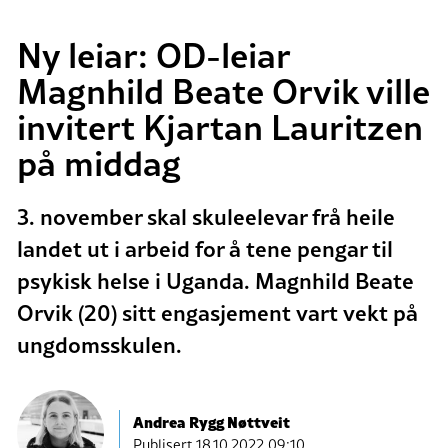
Ny leiar: OD-leiar
Magnhild Beate Orvik ville
invitert Kjartan Lauritzen
på middag
3. november skal skuleelevar frå heile
landet ut i arbeid for å tene pengar til
psykisk helse i Uganda. Magnhild Beate
Orvik (20) sitt engasjement vart vekt på
ungdomsskulen.
Andrea Rygg Nøttveit
Publisert
18.10.2022 09:10