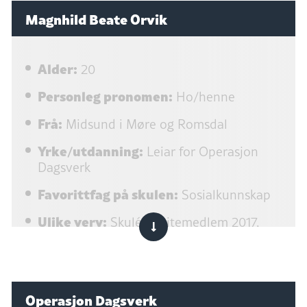
Magnhild Beate Orvik
Alder:
20
Personleg pronomen:
Ho/henne
Frå:
Midsund i Møre og Romsdal
Yrke/utdanning:
Leiar for Operasjon
Dagsverk
Favorittfag på skulen:
Sosialkunnskap
Ulike verv:
Skulékomitemedlem 2017,
Distriktskomitémedlem 2018-2020,
Hovedkomitémedlem 2021
Medlem i:
Framtiden i våre hender,
lightup og Natur og Ungdom
Operasjon Dagsverk