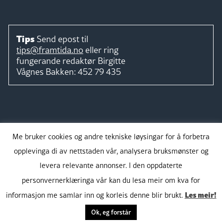
Tips
Send epost til
tips@framtida.no
eller ring
fungerande redaktør
Birgitte
Vågnes Bakken:
452 79 435
Følg
Me bruker cookies og andre tekniske løysingar for å forbetra
opplevinga di av nettstaden vår, analysera bruksmønster og
levera relevante annonser. I den oppdaterte
personvernerklæringa vår kan du lesa meir om kva for
Takk for støtta:
Les meir!
informasjon me samlar inn og korleis denne blir brukt.
Ok, eg forstår