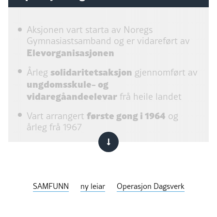
Aksjonen vart starta av Noregs
Gymnasiastsamband og er vidareført av
Elevorganisasjonen
solidaritetsaksjon
Årleg
gjennomført av
ungdomsskule- og
vidaregåandeelevar
frå heile landet
første gong i 1964
Vart arrangert
og
årleg frå 1967
SAMFUNN
ny leiar
Operasjon Dagsverk