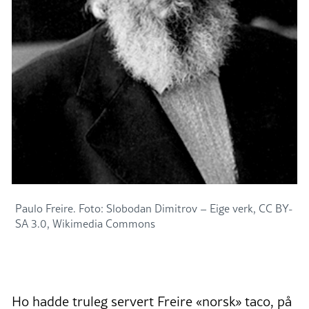
Paulo Freire. Foto: Slobodan Dimitrov – Eige verk, CC BY-
SA 3.0, Wikimedia Commons
Ho hadde truleg servert Freire «norsk» taco, på