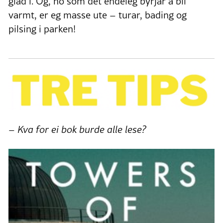
glad i. Og, no som det endeleg byrjar å bli
varmt, er eg masse ute – turar, bading og
pilsing i parken!
– Kva for ei bok burde alle lese?