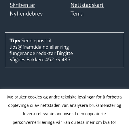
Skribentar
Nettstadskart
Nyhendebrev
Tema
Tips
Send epost til
tips@framtida.no
eller ring
fungerande redaktør
Birgitte
Vågnes Bakken:
452 79 435
Følg
Me bruker cookies og andre tekniske løysingar for å forbetra
opplevinga di av nettstaden vår, analysera bruksmønster og
levera relevante annonser. I den oppdaterte
personvernerklæringa vår kan du lesa meir om kva for
Takk for støtta: