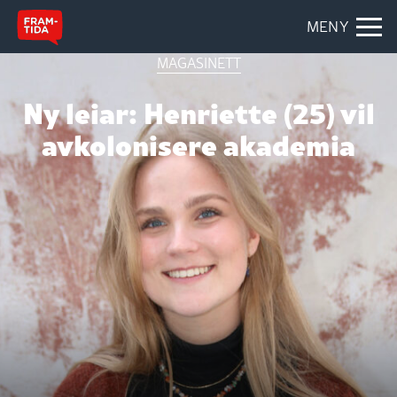
MENY
MAGASINETT
Ny leiar: Henriette (25) vil
avkolonisere akademia