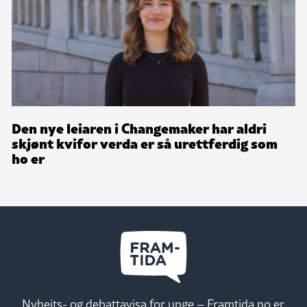
Den nye leiaren i Changemaker har aldri
skjønt kvifor verda er så urettferdig som
ho er
Nyheits- og debattavisa for unge – Framtida.no er