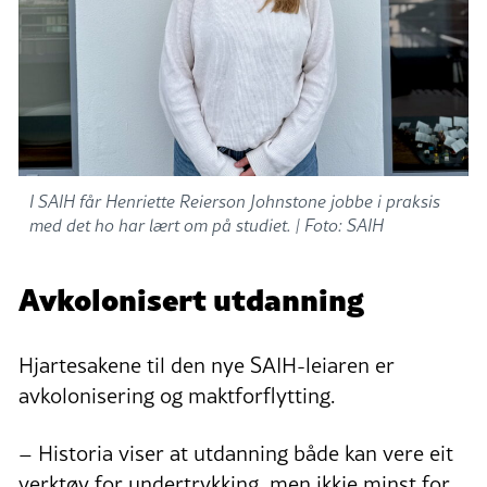
I SAIH får Henriette Reierson Johnstone jobbe i praksis
med det ho har lært om på studiet. |
Foto: SAIH
Avkolonisert utdanning
Hjartesakene til den nye SAIH-leiaren er
avkolonisering og maktforflytting.
– Historia viser at utdanning både kan vere eit
verktøy for undertrykking, men ikkje minst for