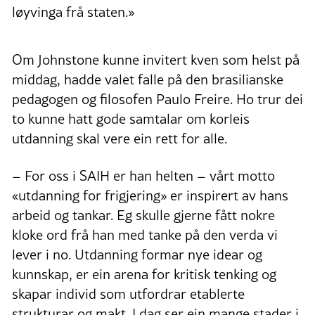
løyvinga frå staten.»
Om Johnstone kunne invitert kven som helst på
middag, hadde valet falle på den brasilianske
pedagogen og filosofen Paulo Freire. Ho trur dei
to kunne hatt gode samtalar om korleis
utdanning skal vere ein rett for alle.
– For oss i SAIH er han helten – vårt motto
«utdanning for frigjering» er inspirert av hans
arbeid og tankar. Eg skulle gjerne fått nokre
kloke ord frå han med tanke på den verda vi
lever i no. Utdanning formar nye idear og
kunnskap, er ein arena for kritisk tenking og
skapar individ som utfordrar etablerte
strukturar og makt. I dag ser ein mange stader i