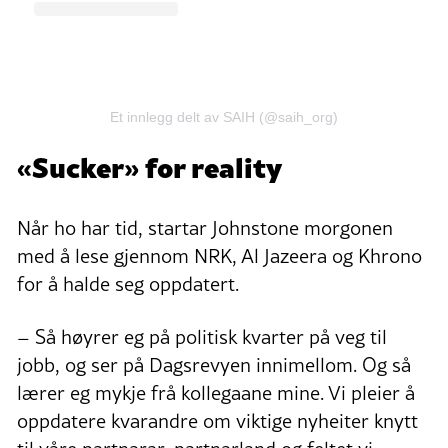
Et innlegg delt av SAIH (@saih_org)
«Sucker» for reality
Når ho har tid, startar Johnstone morgonen
med å lese gjennom NRK, Al Jazeera og Khrono
for å halde seg oppdatert.
– Så høyrer eg på politisk kvarter på veg til
jobb, og ser på Dagsrevyen innimellom. Og så
lærer eg mykje frå kollegaane mine. Vi pleier å
oppdatere kvarandre om viktige nyheiter knytt