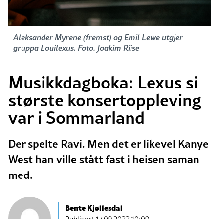
Aleksander Myrene (fremst) og Emil Lewe utgjer
gruppa Louilexus. Foto. Joakim Riise
Musikkdagboka: Lexus si
største konsertoppleving
var i Sommarland
Der spelte Ravi. Men det er likevel Kanye
West han ville stått fast i heisen saman
med.
Bente Kjøllesdal
Publisert
17.09.2022 10:09