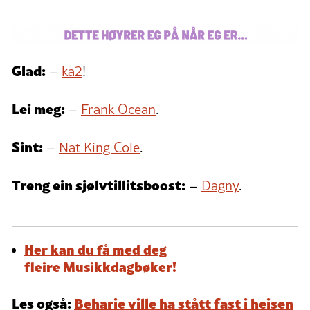
Glad:
–
ka2
!
Lei meg:
–
Frank Ocean
.
Sint:
–
Nat King Cole
.
Treng ein sjølvtillitsboost:
–
Dagny
.
Her kan du få med deg
fleire Musikkdagbøker!
Les også:
Beharie ville ha stått fast i heisen