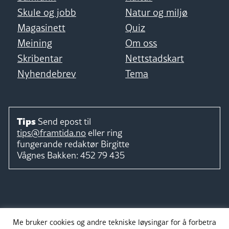
Skule og jobb
Natur og miljø
Magasinett
Quiz
Meining
Om oss
Skribentar
Nettstadskart
Nyhendebrev
Tema
Tips
Send epost til
tips@framtida.no
eller ring
fungerande redaktør
Birgitte
Vågnes Bakken:
452 79 435
Følg
Me bruker cookies og andre tekniske løysingar for å forbetra