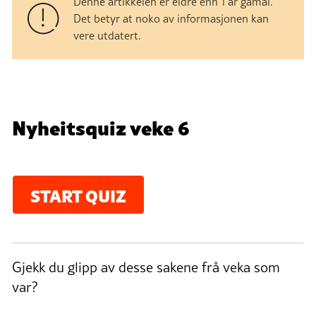
Denne artikkelen er eldre enn 1 år gamal.
Det betyr at noko av informasjonen kan
vere utdatert.
Quiz:
Nyheitsquiz veke 6
START QUIZ
Gjekk du glipp av desse sakene frå veka som
var?