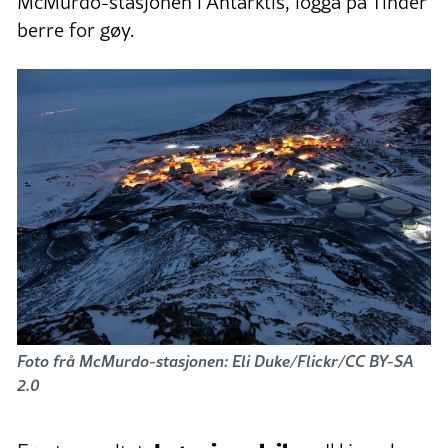
McMurdo-stasjonen i Antarktis, logga på Tinder
berre for gøy.
Foto frå McMurdo-stasjonen: Eli Duke/Flickr/CC BY-SA
2.0