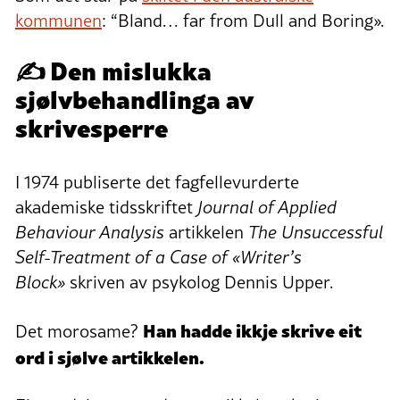
kommunen
: “Bland… far from Dull and Boring».
✍️ Den mislukka
sjølvbehandlinga av
skrivesperre
I 1974 publiserte det fagfellevurderte
akademiske tidsskriftet
Journal of Applied
Behaviour Analysis
artikkelen
The Unsuccessful
Self-Treatment of a Case of «Writer’s
Block»
skriven av psykolog Dennis Upper.
Han hadde ikkje skrive eit
Det morosame?
ord i sjølve artikkelen.