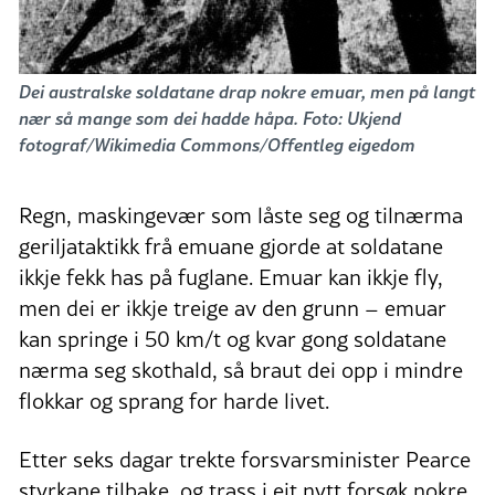
Dei australske soldatane drap nokre emuar, men på langt
nær så mange som dei hadde håpa. Foto: Ukjend
fotograf/Wikimedia Commons/Offentleg eigedom
Regn, maskingevær som låste seg og tilnærma
geriljataktikk frå emuane gjorde at soldatane
ikkje fekk has på fuglane. Emuar kan ikkje fly,
men dei er ikkje treige av den grunn – emuar
kan springe i 50 km/t og kvar gong soldatane
nærma seg skothald, så braut dei opp i mindre
flokkar og sprang for harde livet.
Etter seks dagar trekte forsvarsminister Pearce
styrkane tilbake, og trass i eit nytt forsøk nokre