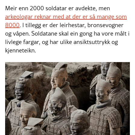
Meir enn 2000 soldatar er avdekte, men
arkeologar reknar med at der er så mange som
8000
. I tillegg er der leirhestar, bronsevogner
og våpen. Soldatane skal ein gong ha vore målt i
livlege fargar, og har ulike ansiktsuttrykk og
kjenneteikn.