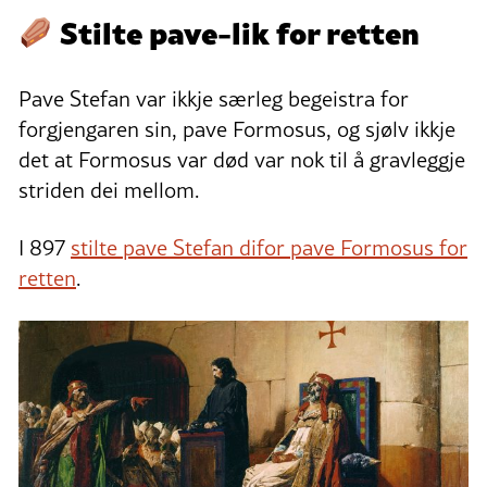
Stilte pave-lik for retten
Pave Stefan var ikkje særleg begeistra for
forgjengaren sin, pave Formosus, og sjølv ikkje
det at Formosus var død var nok til å gravleggje
striden dei mellom.
I 897
stilte pave Stefan difor pave Formosus for
retten
.