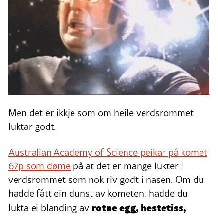
Men det er ikkje som om heile verdsrommet
luktar godt.
Australian Academy of Science peikar på komet
67p som døme
på at det er mange lukter i
verdsrommet som nok riv godt i nasen. Om du
hadde fått ein dunst av kometen, hadde du
rotne egg, hestetiss,
lukta ei blanding av