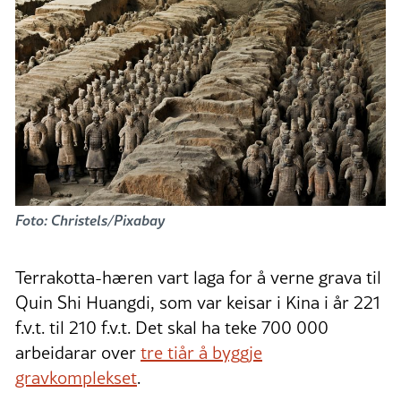
Foto: Christels/Pixabay
Terrakotta-hæren vart laga for å verne grava til
Quin Shi Huangdi, som var keisar i Kina i år 221
f.v.t. til 210 f.v.t. Det skal ha teke 700 000
arbeidarar over
tre tiår å byggje
gravkomplekset
.