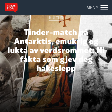
MENY
KULTUR
Tinder-match på
Antarktis, emukrig og
lukta av verdsrommet: Ni
fakta som gjev deg
hakeslepp