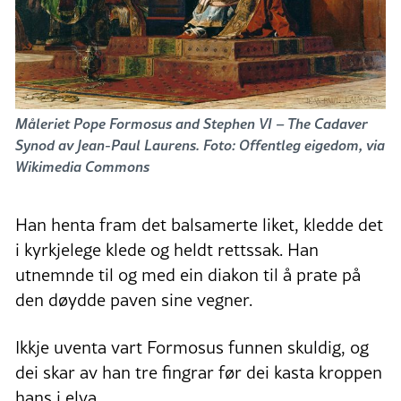
Måleriet Pope Formosus and Stephen VI – The Cadaver
Synod av Jean-Paul Laurens. Foto: Offentleg eigedom, via
Wikimedia Commons
Han henta fram det balsamerte liket, kledde det
i kyrkjelege klede og heldt rettssak. Han
utnemnde til og med ein diakon til å prate på
den døydde paven sine vegner.
Ikkje uventa vart Formosus funnen skuldig, og
dei skar av han tre fingrar før dei kasta kroppen
hans i elva.