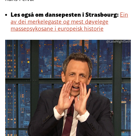
Les også om dansepesten i Strasbourg:
Ein
av dei merkelegaste og mest døyelege
massepsykosane i europeisk historie