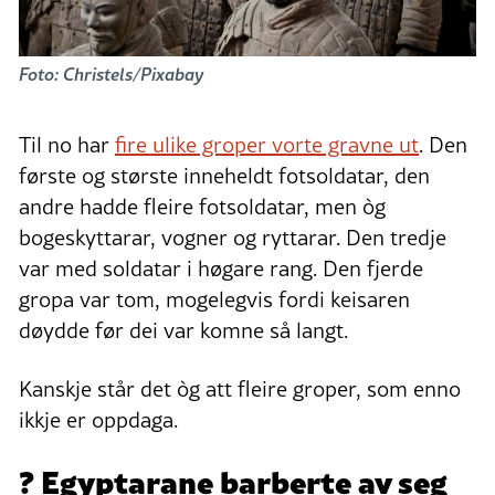
Foto: Christels/Pixabay
Til no har
fire ulike groper vorte gravne ut
. Den
første og største inneheldt fotsoldatar, den
andre hadde fleire fotsoldatar, men òg
bogeskyttarar, vogner og ryttarar. Den tredje
var med soldatar i høgare rang. Den fjerde
gropa var tom, mogelegvis fordi keisaren
døydde før dei var komne så langt.
Kanskje står det òg att fleire groper, som enno
ikkje er oppdaga.
? Egyptarane barberte av seg