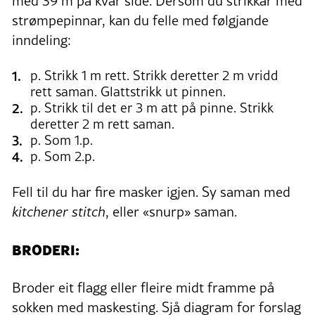
med 39 m på kvar side. Dersom du strikkar med
strømpepinnar, kan du felle med følgjande
inndeling:
p. Strikk 1 m rett. Strikk deretter 2 m vridd
rett saman. Glattstrikk ut pinnen.
p. Strikk til det er 3 m att på pinne. Strikk
deretter 2 m rett saman.
p. Som 1.p.
p. Som 2.p.
Fell til du har fire masker igjen. Sy saman med
kitchener stitch
, eller «snurp» saman.
BRODERI:
Broder eit flagg eller fleire midt framme på
sokken med maskesting. Sjå diagram for forslag