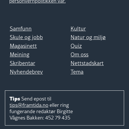
personvernpolitikken vår.
Samfunn
Kultur
Skule og jobb
Natur og miljø
Magasinett
Quiz
Meining
Om oss
Skribentar
Nettstadskart
Nyhendebrev
Tema
Tips
Send epost til
tips@framtida.no
eller ring
fungerande redaktør
Birgitte
Vågnes Bakken:
452 79 435