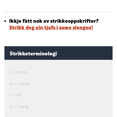
Ikkje fått nok av strikkeoppskrifter?
Strikk deg ein tjafs i same slengen!
Strikketerminologi
p = pinne
m = maske
r = rett
vr = vrang