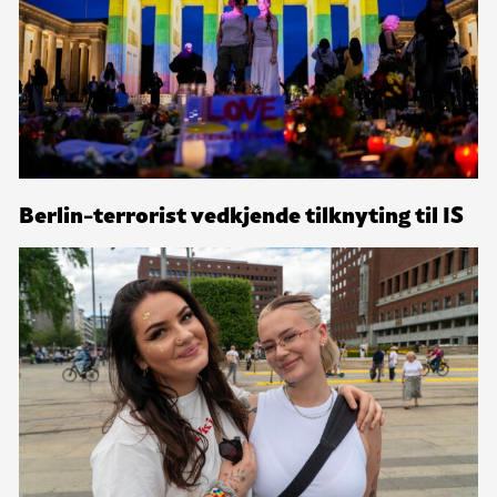
Berlin-terrorist vedkjende tilknyting til IS