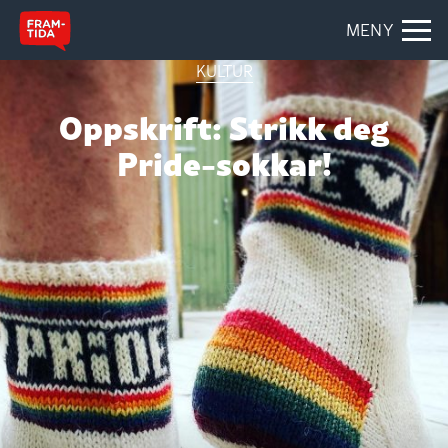
MENY
KULTUR
Oppskrift: Strikk deg
Pride-sokkar!