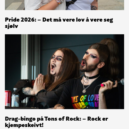
Pride 2026: – Det må vere lov å vere seg
sjølv
Drag-bingo på Tons of Rock: – Rock er
kjempeskeivt!