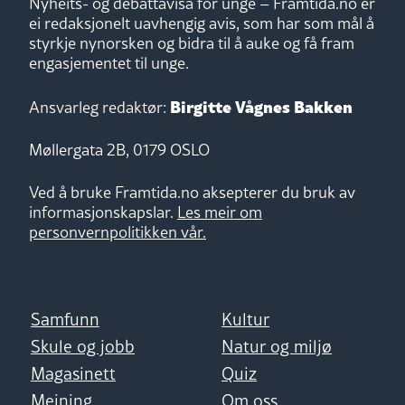
Nyheits- og debattavisa for unge – Framtida.no er
ei redaksjonelt uavhengig avis, som har som mål å
styrkje nynorsken og bidra til å auke og få fram
engasjementet til unge.
Birgitte Vågnes Bakken
Ansvarleg redaktør:
Møllergata 2B, 0179 OSLO
Ved å bruke Framtida.no aksepterer du bruk av
informasjonskapslar.
Les meir om
personvernpolitikken vår.
Samfunn
Kultur
Skule og jobb
Natur og miljø
Magasinett
Quiz
Meining
Om oss