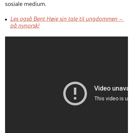
sosiale medium.
Les også Bent Høie sin tale til ungdommen –
på nynorsk!