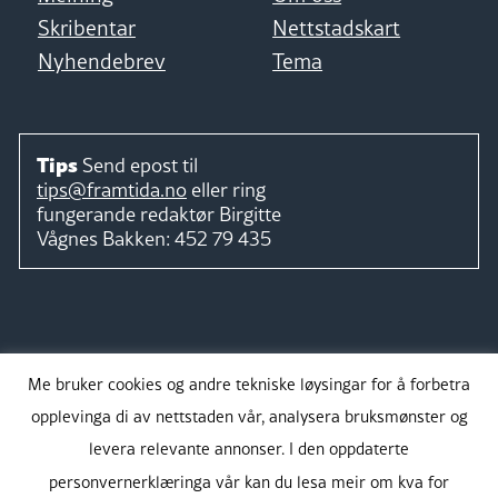
Skribentar
Nettstadskart
Nyhendebrev
Tema
Tips
Send epost til
tips@framtida.no
eller ring
fungerande redaktør
Birgitte
Vågnes Bakken:
452 79 435
Følg
Me bruker cookies og andre tekniske løysingar for å forbetra
opplevinga di av nettstaden vår, analysera bruksmønster og
levera relevante annonser. I den oppdaterte
personvernerklæringa vår kan du lesa meir om kva for
Takk for støtta: