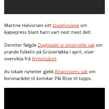
Martine Halvorsen sitt
blogginnlegg
om
kjøpepress blant barn vart nest mest delt.
Deretter følgde
Dagbladet si omstridde sak
om
yrande folkeliv på Grünerløkka i april, viser
oversikta frå
Nyheitsåret
.
Av lokale nyheiter gjekk
Altapostens sak
om
koronarådet til komikar Pål Riise til topps.