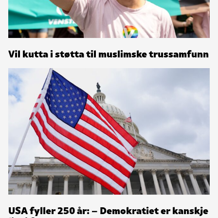
Vil kutta i støtta til muslimske trussamfunn
USA fyller 250 år: – Demokratiet er kanskje