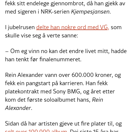
fekk sitt endelege gjennombrot, då han gjekk av
med sigeren i NRK-serien
Kjempesjansen
.
I jubelrusen
delte han nokre ord med VG,
som
skulle vise seg å verte sanne:
– Om eg vinn no kan det endre livet mitt, hadde
han tenkt før finalenummeret.
Rein Alexander vann over 600.000 kroner, og
fekk ein pangstart på karrieren. Han fekk
platekontrakt med Sony BMG, og året etter
kom det første soloalbumet hans,
Rein
Alexander
.
Sidan då har artisten gjeve ut fire plater til, og
selt over 100.000 album
. Dei siste 15 åra har