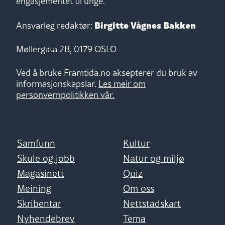
engasjementet til unge.
Birgitte Vågnes Bakken
Ansvarleg redaktør:
Møllergata 2B, 0179 OSLO
Ved å bruke Framtida.no aksepterer du bruk av
informasjonskapslar.
Les meir om
personvernpolitikken vår.
Samfunn
Kultur
Skule og jobb
Natur og miljø
Magasinett
Quiz
Meining
Om oss
Skribentar
Nettstadskart
Nyhendebrev
Tema