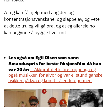
At eg kan få hjelp med angsten og
konsentrasjonsvanskane, og slappe av, og vete
at dette truleg vil gå bra, og at eg allereie no
kan begynne å byggje livet mitt.
Les også om Egil Olsen som vann
Amanduspris for beste fiksjonsfilm då han
var 20 år:
– Akkurat dette året oppdaga eg
også musikken for alvor og var ei stund ganske
usikker på kva eg kom til å ende opp med