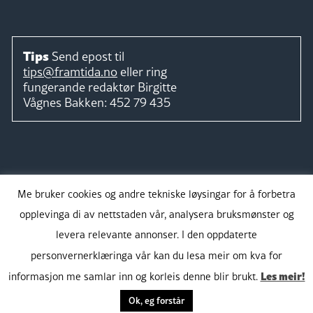
Tips
Send epost til
tips@framtida.no
eller ring
fungerande redaktør
Birgitte
Vågnes Bakken:
452 79 435
Følg
Me bruker cookies og andre tekniske løysingar for å forbetra
opplevinga di av nettstaden vår, analysera bruksmønster og
levera relevante annonser. I den oppdaterte
personvernerklæringa vår kan du lesa meir om kva for
Takk for støtta:
Les meir!
informasjon me samlar inn og korleis denne blir brukt.
Ok, eg forstår