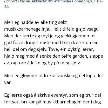
Barratt Due musikkinstitutt/Wikimedia Commons/CC BY-
SA
Men eg hadde av alle ting søkt
musikkbarnehagelinja. Heilt tilfeldig sjølvsagt.
Men der lærte eg mykje og gjekk gjennom ei
god forandring. I møte med barn lærer du ein
heil del om deg sjølv. Tove, ein dyktig lærar,
hjalp meg med å senke den tøffe garden, slappe
av, og tore å leike og by på meg sjølv.
Men eg gløymer aldri kor vanskeleg nettopp dét
var.
Eg lærte også å skrive eventyr, som eg trur dei
fortsatt brukar på musikkbarnehagen der i dag.