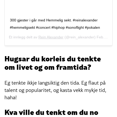
300 gjester i går med Hemmelig sekt. #reinalexander
#hemmeligsekt #concert #hiphop #sonoflight #pokalen
Et innlegg delt av
Rein Alexander
(@rein_alexander)
Feb. 16, 2019 kl. 5:44 PST
Hugsar du korleis du tenkte
om livet og om framtida?
Eg tenkte ikkje langsiktig den tida. Eg flaut på
talent og popularitet, og kasta vekk mykje tid,
haha!
Kva ville du tenkt om du no