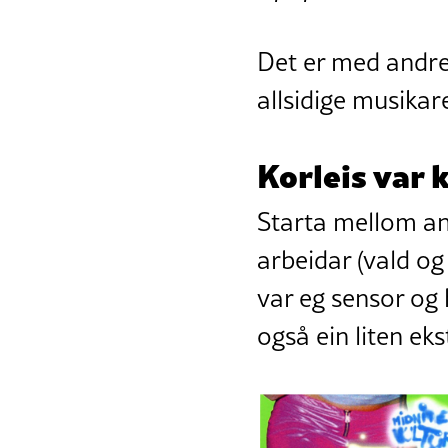
Det er med andre
allsidige musika
Korleis var
Starta mellom a
arbeidar (vald og
var eg sensor og 
også ein liten ek