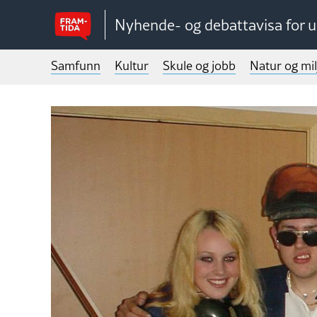
Nyhende- og debattavisa for 
Samfunn
Kultur
Skule og jobb
Natur og mil