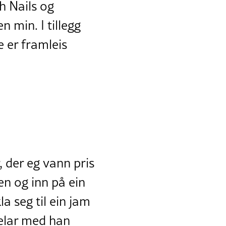
ch Nails og
n min. I tillegg
ne er framleis
 der eg vann pris
sen og inn på ein
a seg til ein jam
pelar med han