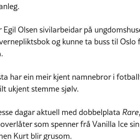
anleg.
 Egil Olsen sivilarbeidar på ungdomshus
ernepliktsbok og kunne ta buss til Oslo f
.
sta har ein meir kjent namnebror i fotball
ilt ukjent stemme sjølv.
desse dagar aktuell med dobbelplata
Rare
overlåter som spenner frå Vanilla Ice si
men Kurt blir grusom.