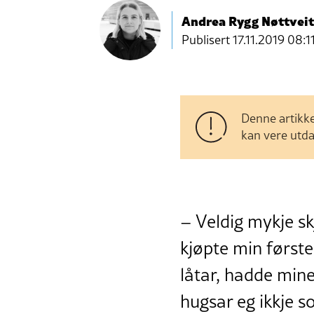
Andrea Rygg Nøttveit
Publisert
17.11.2019 08:1
Denne artikke
kan vere utda
– Veldig mykje sk
kjøpte min første
låtar, hadde mine
hugsar eg ikkje s