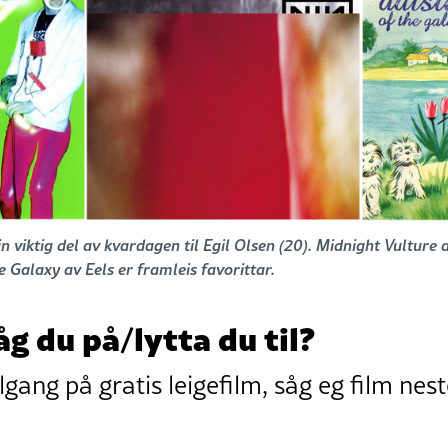
 viktig del av kvardagen til Egil Olsen (20).
Midnight Vulture a
e Galaxy av Eels er framleis favorittar.
åg du på/lytta du til?
lgang på gratis leigefilm, såg eg film nest