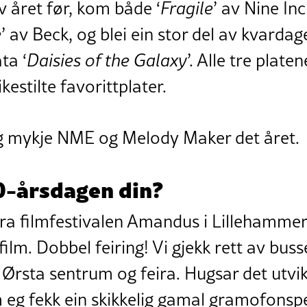
av året før, kom både ‘
Fragile
’ av Nine In
e
’ av Beck, og blei ein stor del av kvardage
ta ‘
Daisies of the Galaxy
’. Alle tre plate
kestilte favorittplater.
g mykje NME og Melody Maker det året.
0-årsdagen din?
ra filmfestivalen Amandus i Lillehammer,
film. Dobbel feiring! Vi gjekk rett av bus
 Ørsta sentrum og feira. Hugsar det utvikl
m eg fekk ein skikkelig gamal gramofons