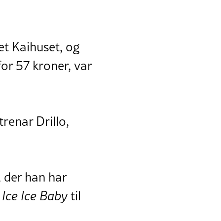
et Kaihuset, og
or 57 kroner, var
trenar Drillo,
, der han har
n
Ice Ice Baby
til