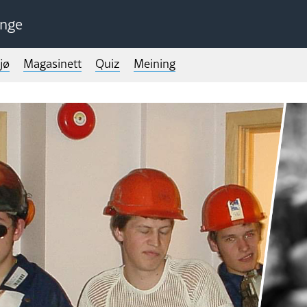
unge
jø
Magasinett
Quiz
Meining