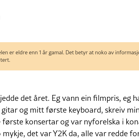
1
len er eldre enn 1 år gamal. Det betyr at noko av informas
tert.
jedde det året. Eg vann ein filmpris, eg h
 gitar og mitt første keyboard, skreiv mi
 første konsertar og var nyforelska i kona
o mykje, det var Y2K da, alle var redde for