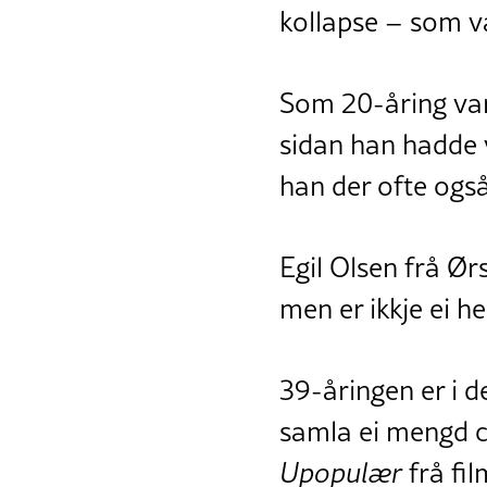
kollapse – som v
Som 20-åring var
sidan han hadde v
han der ofte også
Egil Olsen frå Ør
men er ikkje ei he
39-åringen er i 
samla ei mengd c
Upopulær
frå fil