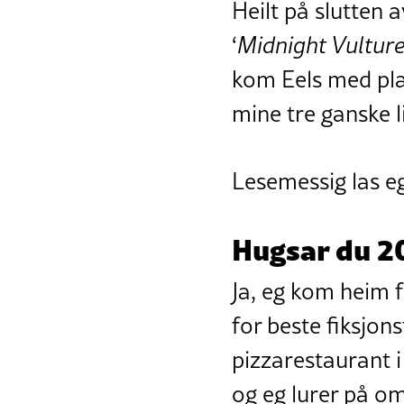
Heilt på slutten 
‘
Midnight Vultur
kom Eels med pla
mine tre ganske li
Lesemessig las e
Hugsar du 2
Ja, eg kom heim f
for beste fiksjons
pizzarestaurant i
og eg lurer på o