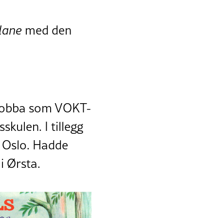
lane
med den
 jobba som VOKT-
kulen. I tillegg
i Oslo. Hadde
i Ørsta.