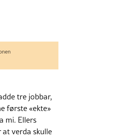
jonen
adde tre jobbar,
ne første «ekte»
 mi. Ellers
 at verda skulle