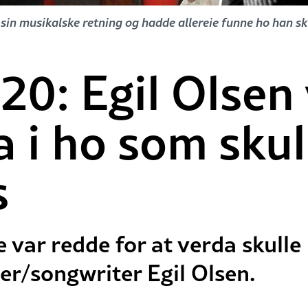
 sin musikalske retning og hadde allereie funne ho han sk
20: Egil Olsen
 i ho som skull
s
e var redde for at verda skulle
er/songwriter Egil Olsen.