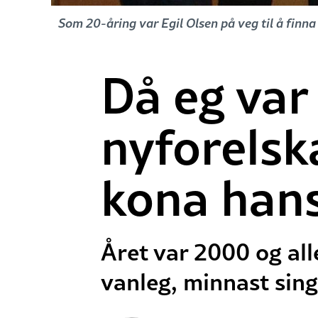
Som 20-åring var Egil Olsen på veg til å finna
Då eg var 
nyforelska
kona han
Året var 2000 og all
vanleg, minnast sing