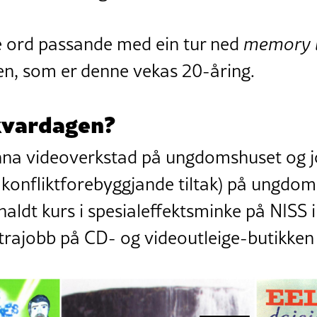
 ord passande med ein tur ned
memory 
ren, som er denne vekas 20-åring.
 kvardagen?
nna videoverkstad på ungdomshuset og
 konfliktforebyggjande tiltak) på ungdomss
haldt kurs i spesialeffektsminke på NISS 
strajobb på CD- og videoutleige-butikken 