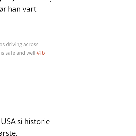
før han vart
as driving across
is safe and well
#fb
 USA si historie
ørste.