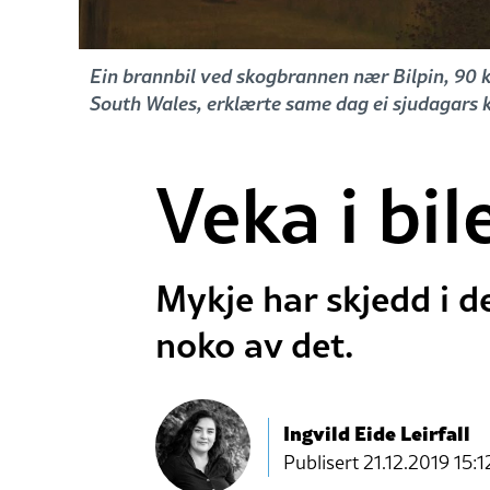
Ein brannbil ved skogbrannen nær Bilpin, 90 k
South Wales, erklærte same dag ei sjudagars 
Veka i bil
Mykje har skjedd i d
noko av det.
Ingvild Eide Leirfall
Publisert
21.12.2019 15:1