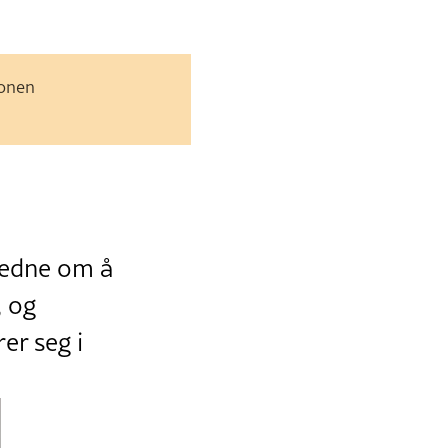
jonen
 bedne om å
 og
er seg i