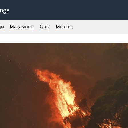
unge
jø
Magasinett
Quiz
Meining