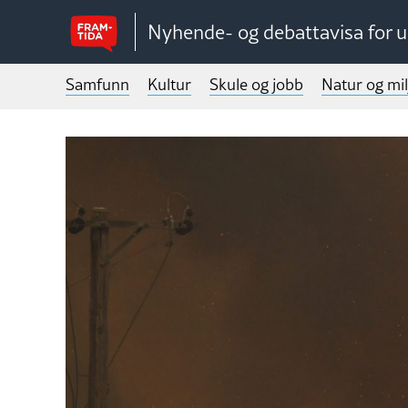
Nyhende- og debattavisa for 
Samfunn
Kultur
Skule og jobb
Natur og mil