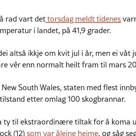
å rad vart det
torsdag meldt tidenes
var
peratur i landet, på 41,9 grader.
ei altså ikkje om kvit jul i år, men ei våt j
re vêr enn normalt heilt fram til mars 2
New South Wales, staten med flest innby
etilstand etter omlag 100 skogbrannar.
 ty til ekstraordinære tiltak for å koma
ock (12)
som var åleine heime
, og såg seg