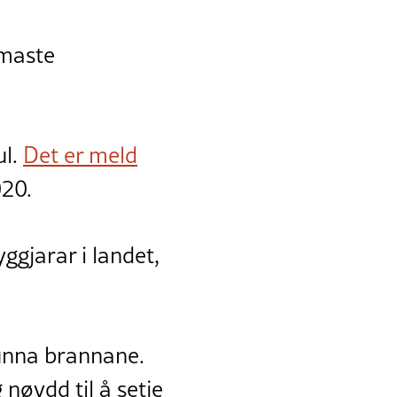
maste
ul.
Det er meld
020.
ggjarar i landet,
 unna brannane.
 nøydd til å setje