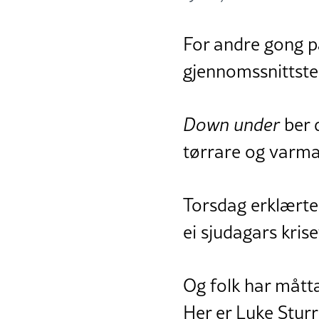
For andre gong p
gjennomssnittstem
Down under
ber d
tørrare og varma
Torsdag erklærte 
ei sjudagars kris
Og folk har måtta
Her er Luke Sturr