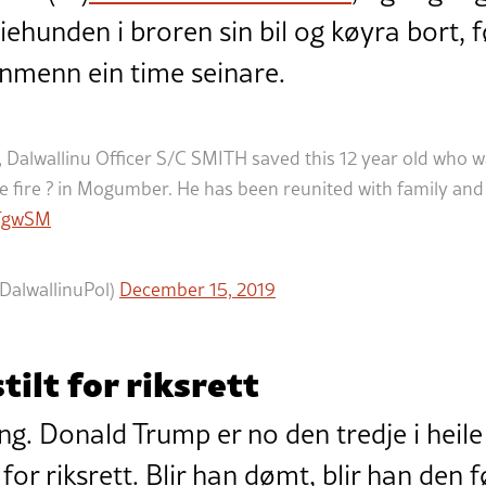
liehunden i broren sin bil og køyra bort, 
nmenn ein time seinare.
 Dalwallinu Officer S/C SMITH saved this 12 year old who w
 fire ? in Mogumber. He has been reunited with family and 
CFgwSM
@DalwallinuPol)
December 15, 2019
tilt for riksrett
ing. Donald Trump er no den tredje i heile
t for riksrett. Blir han dømt, blir han den f