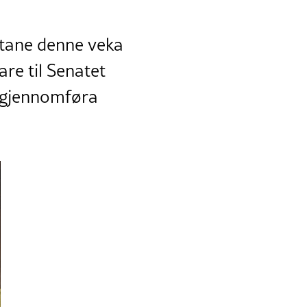
atane denne veka
are til Senatet
å gjennomføra