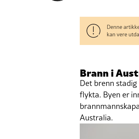
Denne artikke
kan vere utda
Brann i Aust
Det brenn stadig 
flykta. Byen er in
brannmannskapa f
Australia.