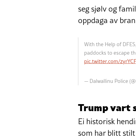
seg sjølv og fami
oppdaga av bran
With the Help of DFES,
paddocks to escape the
pic.twitter.com/zyrY
— Dalwallinu Police (
Trump vart s
Ei historisk hend
som har blitt stil