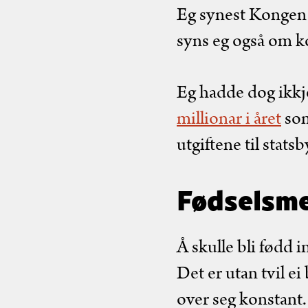
Eg synest Kongen 
syns eg også om 
Eg hadde dog ikkj
millionar i året
som
utgiftene til sta
Fødselsm
Å skulle bli fødd 
Det er utan tvil e
over seg konstant.