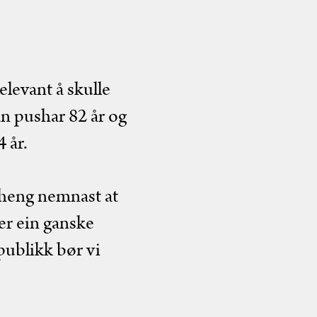
elevant å skulle
n pushar 82 år og
 år.
aheng nemnast at
 er ein ganske
publikk bør vi