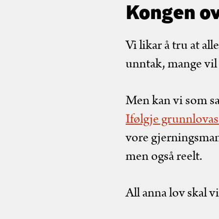
Kongen ov
Vi likar å tru at a
unntak, mange vil 
Men kan vi som samf
Ifølgje grunnlovas
vore gjerningsmann
men også reelt.
All anna lov skal v