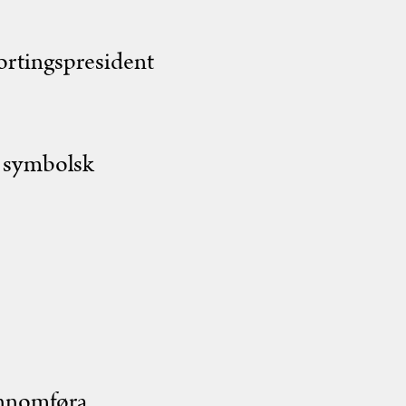
ortingspresident
t symbolsk
jennomføra