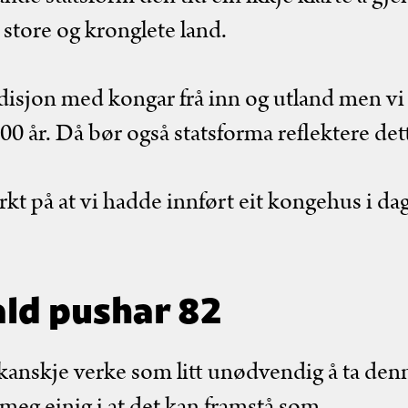
 store og kronglete land.
disjon med kongar frå inn og utland men vi 
00 år. Då bør også statsforma reflektere det
erkt på at vi hadde innført eit kongehus i dag
ld pushar 82
 kanskje verke som litt unødvendig å ta den
 meg einig i at det kan framstå som.