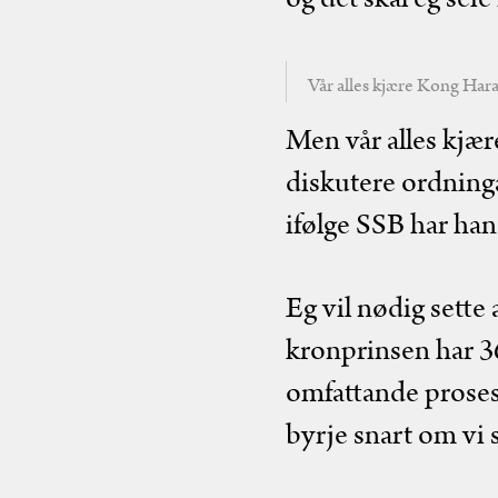
Vår alles kjære Kong Haral
Men vår alles kjær
diskutere ordning
ifølge SSB har han
Eg vil nødig sette
kronprinsen har 36 
omfattande prosess
byrje snart om vi sk