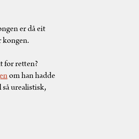
ongen er då eit
r kongen.
t for retten?
gen
om han hadde
så urealistisk,