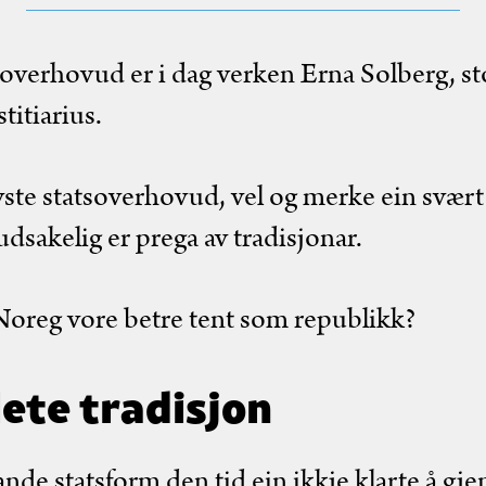
soverhovud er i dag verken Erna Solberg, st
titiarius.
vste statsoverhovud, vel og merke ein svær
sakelig er prega av tradisjonar.
oreg vore betre tent som republikk?
lete tradisjon
nde statsform den tid ein ikkje klarte å g