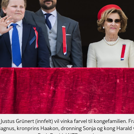
Justus Grünert (innfelt) vil vinka farvel til kongefamilien. F
gnus, kronprins Haakon, dronning Sonja og kong Harald vin