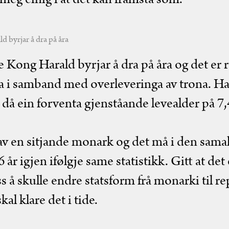
d byrjar å dra på åra
e Kong Harald byrjar å dra på åra og det er r
a i samband med overleveringa av trona. Ha
 då ein forventa gjenståande levealder på 7,4
 av en sitjande monark og det må i den sam
år igjen ifølgje same statistikk. Gitt at det
 å skulle endre statsform frå monarki til re
al klare det i tide.