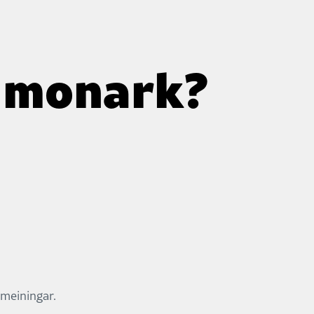
e monark?
 meiningar.