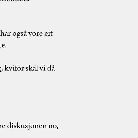
har også vore eit
te.
, kvifor skal vi då
ne diskusjonen no,