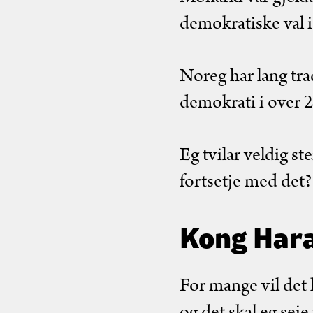
demokratiske val i
Noreg har lang tra
demokrati i over 2
Eg tvilar veldig st
fortsetje med det?
Kong Hara
For mange vil det
og det skal eg seie