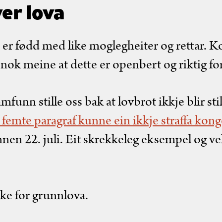
er lova
lle er fødd med like moglegheiter og rettar. K
nok meine at dette er openbert og riktig fo
unn stille oss bak at lovbrot ikkje blir stil
 femte paragraf kunne ein ikkje straffa kon
en 22. juli. Eit skrekkeleg eksempel og vel 
ike for grunnlova.