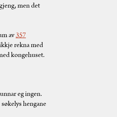
 gjeng, men det
mum av
357
r ikkje rekna med
d med kongehuset.
 unnar eg ingen.
s søkelys hengane