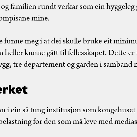
og familien rundt verkar som ein hyggeleg
kompisane mine.
e funne meg i at dei skulle bruke eit mini
 heller kunne gått til fellesskapet. Dette e
tsbygg, tre departement og garden i samban
erket
inn i ein så tung institusjon som kongehuset
i belastning for den som må leve med media