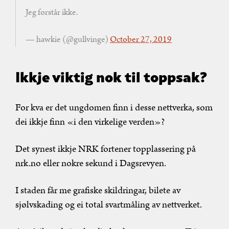
Jeg forstår ikke.
— hawkie (@gullvinge)
October 27, 2019
Ikkje viktig nok til toppsak?
For kva er det ungdomen finn i desse nettverka, som
dei ikkje finn «i den virkelige verden»?
Det synest ikkje NRK fortener topplassering på
nrk.no eller nokre sekund i Dagsrevyen.
I staden får me grafiske skildringar, bilete av
sjølvskading og ei total svartmåling av nettverket.