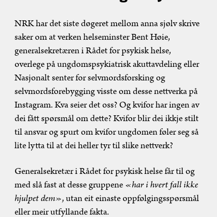
NRK har det siste døgeret mellom anna sjølv skrive
saker om at verken helseminster Bent Høie,
generalsekretæren i Rådet for psykisk helse,
overlege på ungdomspsykiatrisk akuttavdeling eller
Nasjonalt senter for selvmordsforsking og
selvmordsforebygging visste om desse nettverka på
Instagram. Kva seier det oss? Og kvifor har ingen av
dei fått spørsmål om dette? Kvifor blir dei ikkje stilt
til ansvar og spurt om kvifor ungdomen føler seg så
lite lytta til at dei heller tyr til slike nettverk?
Generalsekretær i Rådet for psykisk helse får til og
med slå fast at desse gruppene
«har i hvert fall ikke
hjulpet dem»
, utan eit einaste oppfølgingsspørsmål
eller meir utfyllande fakta.