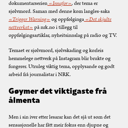
dokumentarserien
«Innafor»
,
der tema er
sjølvmord. Saman med denne kom langles-saka
«Trigger Warning»
og oppfølginga
«Det skjulte
nettverket»
på nrk.no i tillegg til
oppfølgingsartiklar, nyheitsinnslag på radio og TV.
Temaet er sjølvmord, sjølvskading og korleis
hemmelege nettverk på Instagram blir brukte og
fungerer. Utruleg viktig tema, opplysande og godt
arbeid frå journalistar i NRK.
Gøymer det viktigaste frå
ålmenta
Men i sin iver etter lesarar kan det sjå ut som det
sensasjonelle har fått meir fokus enn djupne og