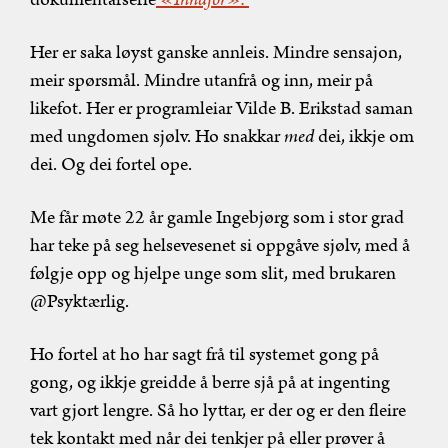
Her er saka løyst ganske annleis. Mindre sensajon,
meir spørsmål. Mindre utanfrå og inn, meir på
likefot. Her er programleiar Vilde B. Erikstad saman
med ungdomen sjølv. Ho snakkar
med
dei, ikkje om
dei. Og dei fortel ope.
Me får møte 22 år gamle Ingebjørg som i stor grad
har teke på seg helsevesenet si oppgåve sjølv, med å
følgje opp og hjelpe unge som slit, med brukaren
@Psyktærlig.
Ho fortel at ho har sagt frå til systemet gong på
gong, og ikkje greidde å berre sjå på at ingenting
vart gjort lengre. Så ho lyttar, er der og er den fleire
tek kontakt med når dei tenkjer på eller prøver å