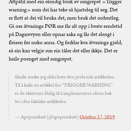
Attpåtil med ein elendig bruk av omgrepet «Trigger
warning» som dei har teke så hjarteleg til seg. Det
er flott at dei vil bruka det, men bruk det ordentleg.
Gi oss åtvaringa FØR me får alt opp i beste sendetid
på Dagsrevyen eller opnar saka og får det slengt i
fleisen før noko anna. Og forklar kva åtvaringa gjeld,
så ein kan velgje om ein tåler det eller ikkje. Det er
heile poenget med omgrepet.
Skulle ønske jeg aldri leste den jævla nrk-artikkelen.
Til å kalle en artikkel for “TRIGGER WARNING”
er de ekstremt dårlig til å implementere ideen bak
tw i den faktiske artikkelen
— Apepusekatt (@apepusekatt)
October 27, 2019