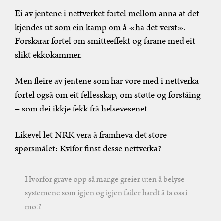
Ei av jentene i nettverket fortel mellom anna at det
kjendes ut som ein kamp om å «ha det verst».
Forskarar fortel om smitteeffekt og farane med eit
slikt ekkokammer.
Men fleire av jentene som har vore med i nettverka
fortel også om eit fellesskap, om støtte og forståing
– som dei ikkje fekk frå helsevesenet.
Likevel let NRK vera å framheva det store
spørsmålet: Kvifor finst desse nettverka?
Hvorfor grave opp så mange greier uten å belyse
systemene som igjen og igjen failer hardt å ta oss i
mot?