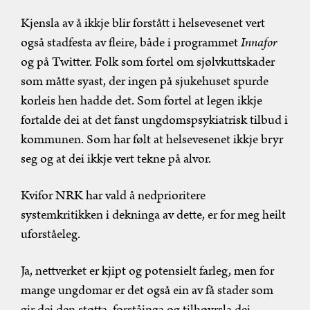
Kjensla av å ikkje blir forstått i helsevesenet vert
også stadfesta av fleire, både i programmet
Innafor
og på Twitter. Folk som fortel om sjølvkuttskader
som måtte syast, der ingen på sjukehuset spurde
korleis hen hadde det. Som fortel at legen ikkje
fortalde dei at det fanst ungdomspsykiatrisk tilbud i
kommunen. Som har følt at helsevesenet ikkje bryr
seg og at dei ikkje vert tekne på alvor.
Kvifor NRK har vald å nedprioritere
systemkritikken i dekninga av dette, er for meg heilt
uforståeleg.
Ja, nettverket er kjipt og potensielt farleg, men for
mange ungdomar er det også ein av få stader som
gir dei den støtta, forståinga og tilhøyrsla dei