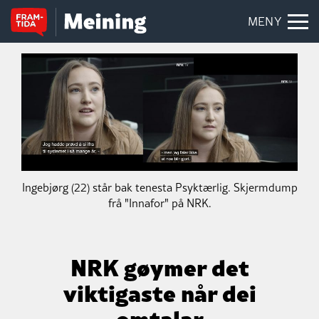
MENY
Ingebjørg (22) står bak tenesta Psyktærlig. Skjermdump
frå "Innafor" på NRK.
NRK gøymer det
viktigaste når dei
omtalar