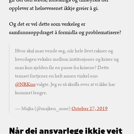
opplever at helsevesenet ikkje greier å gi.
Og det er vel dette som verkeleg er
samfunnsoppdraget å formidla og problematisere?
Hvor skal man vende seg, når hele livet rakner og
hverdagen veksler mellom institusjoner og kriser og
man kun sjelden får en pause fra krisene? Dette
temaet fortjener en helt annen vinkel enn
@NRKno
valgte. Jeg er så skuffa over at vi ikke har
kommet lengre.
— Majka (@majken_aune)
October 27, 2019
Når dei ansvarlege ikkje veit