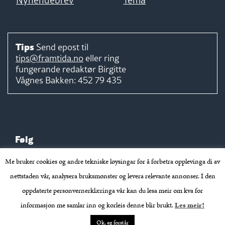
Nyhendebrev
Tema
Tips
Send epost til
tips@framtida.no
eller ring
fungerande redaktør
Birgitte
Vågnes Bakken:
452 79 435
Følg
Me bruker cookies og andre tekniske løysingar for å forbetra opplevinga di av
nettstaden vår, analysera bruksmønster og levera relevante annonser. I den
oppdaterte personvernerklæringa vår kan du lesa meir om kva for
Takk for støtta:
informasjon me samlar inn og korleis denne blir brukt.
Les meir!
Ok, eg forstår