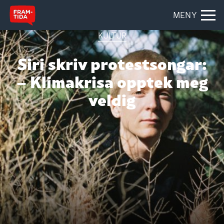
MENY
KULTUR
Siri skriv protestsongar:
– Klimakrisa opptek meg
veldig