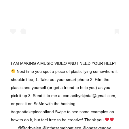
I AM MAKING A MUSIC VIDEO AND I NEED YOUR HELP!
Next time you spot a piece of plastic lying somewhere it
shouldn’t be; 1. Take out your smart phone 2. Film the
plastic and yourself (or get a friend to help you) as you
pick it up 3. Send it to me at contactbyrkjedal@gmail.com,
or post it on SoMe with the hashtag
#agreatfakepieceofland Swipe to see some examples on
how to do it, but feel free to be creative! Thank you
.
. . . @5forhvalen @inthesameboat.eco @onesaveaday . . .