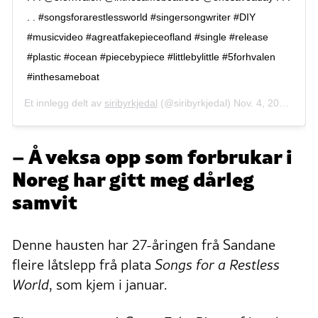
. . #songsforarestlessworld #singersongwriter #DIY
#musicvideo #agreatfakepieceofland #single #release
#plastic #ocean #piecebypiece #littlebylittle #5forhvalen
#inthesameboat
Et innlegg delt av
siribyrkjedal
(@siribyrkjedal)
Nov. 4, 2019 kl. 3:39 PST
– Å veksa opp som forbrukar i
Noreg har gitt meg dårleg
samvit
Denne hausten har 27-åringen frå Sandane
fleire låtslepp frå plata
Songs for a Restless
World
, som kjem i januar.