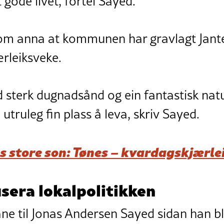
t gode livet, fortel Sayed.
om anna at kommunen har gravlagt Jante
ærleiksveke.
sterk dugnadsånd og ein fantastisk natu
utruleg fin plass å leva, skriv Sayed.
s store son: Tønes – kvardagskjærle
isera lokalpolitikken
ne til Jonas Andersen Sayed sidan han blei