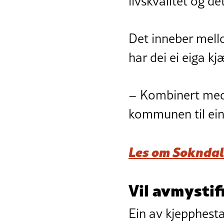
livskvalitet og de
Det inneber mell
har dei ei eiga kj
– Kombinert med 
kommunen til ein 
Les om Sokndal
Vil avmystif
Ein av kjepphesta