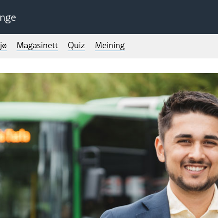
unge
jø
Magasinett
Quiz
Meining