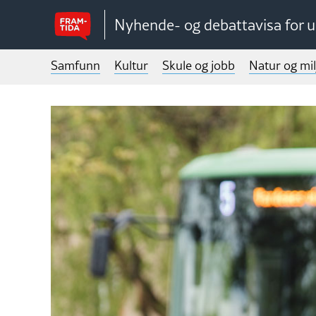
Nyhende- og debattavisa for 
Samfunn
Kultur
Skule og jobb
Natur og mil