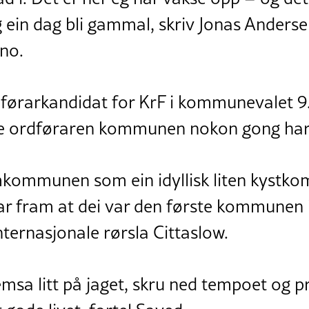
og ein dag bli gammal, skriv Jonas Anderse
.no.
dførarkandidat for KrF i kommunevalet 9
te ordføraren kommunen nokon gong har 
mkommunen som ein idyllisk liten kystkom
r fram at dei var den første kommunen i 
ternasjonale rørsla Cittaslow.
msa litt på jaget, skru ned tempoet og pr