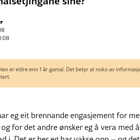
ålsetjingane sine?
r
08
3:08
len er eldre enn 1 år gamal. Det betyr at noko av informas
tert.
 har eg eit brennande engasjement for m
og for det andre ønsker eg å vera med å
ad i. Det er her eg har vakse opp – og det