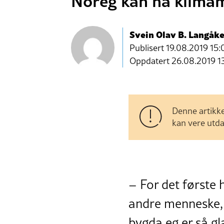
Noreg kan nå klimam
Svein Olav B. Langåke
Publisert
19.08.2019 15:
Oppdatert 26.08.2019 1
Denne artikke
kan vere utda
– For det første
andre menneske, 
bygda eg er så gl