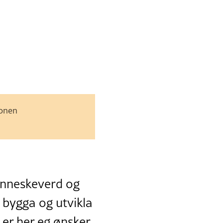
jonen
enneskeverd og
 bygga og utvikla
 er her eg ønsker