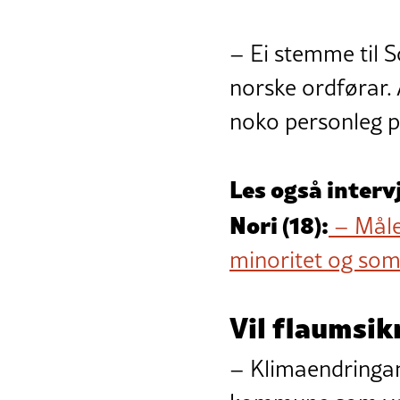
– Ei stemme til 
norske ordførar. 
noko personleg pr
Les også interv
Nori (18):
– Måle
minoritet og som
Vil flaumsik
– Klimaendringane