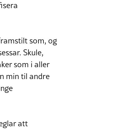
isera
 framstilt som, og
essar. Skule,
ker som i aller
n min til andre
unge
glar att