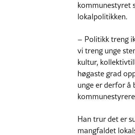
kommunestyret so
lokalpolitikken.
– Politikk treng 
vi treng unge ste
kultur, kollektiv
høgaste grad opp
unge er derfor å b
kommunestyrerep
Han trur det er 
mangfaldet loka