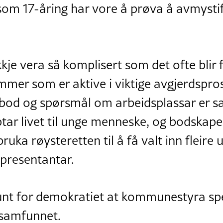
m 17-åring har vore å prøva å avmystif
ikkje vera så komplisert som det ofte blir
mmer som er aktive i viktige avgjerdspros
tilbod og spørsmål om arbeidsplassar er sa
tar livet til unge menneske, og bodskape
ruka røysteretten til å få valt inn fleire 
resentantar.
sunt for demokratiet at kommunestyra spe
lsamfunnet.