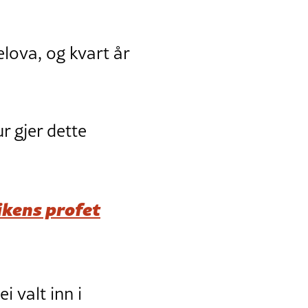
lova, og kvart år
r gjer dette
ikens profet
 valt inn i