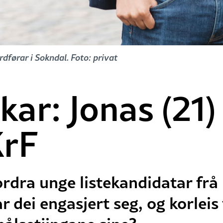
dførar i Sokndal. Foto: privat
kar: Jonas (21)
KrF
rdra unge listekandidatar frå 
dei engasjert seg, og korleis vi