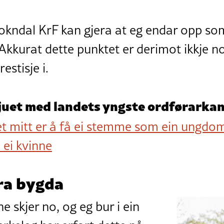
Sokndal KrF kan gjera at eg endar opp so
Akkurat dette punktet er derimot ikkje no
estisje i.
juet med landets yngste ordførarkan
t mitt er å få ei stemme som ein ungdom
 ei kvinne
ra bygda
 skjer no, og eg bur i ein