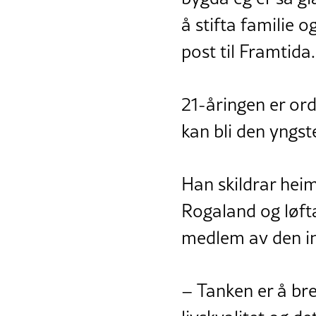
å stifta familie 
post til Framtida
21-åringen er or
kan bli den yngs
Han skildrar hei
Rogaland og løfta
medlem av den in
– Tanken er å bre