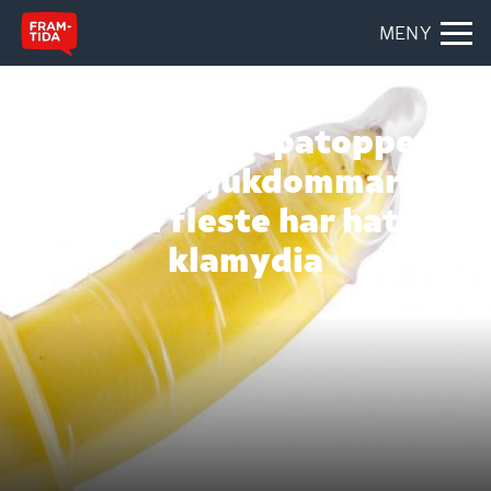
MENY
MAGASINETT
Noreg på europatoppen i
kjønnssjukdommar:
– Dei fleste har hatt
klamydia