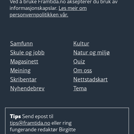
Ved å bruke Framtida.no aksepterer du bruk av
informasjonskapslar.
Les meir om
personvernpolitikken vår.
Samfunn
Kultur
Skule og jobb
Natur og miljø
Magasinett
Quiz
Meining
Om oss
Skribentar
Nettstadskart
Nyhendebrev
Tema
Tips
Send epost til
tips@framtida.no
eller ring
fungerande redaktør
Birgitte