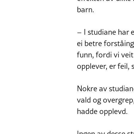
barn.
– I studiane har 
ei betre forståing
funn, fordi vi vei
opplever, er feil,
Nokre av studian
vald og overgrep
hadde opplevd.
Ingen av desse s