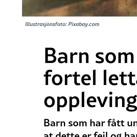
Illustrasjonsfoto: Pixabay.com
Barn som 
fortel let
oppleving
Barn som har fått un
at dette er feil og h