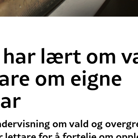
har lært om va
tare om eigne
ar
dervisning om vald og overgre
ar lettare for å fortelje om op