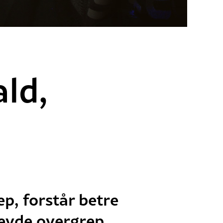
ld,
p, forstår betre
plevde overgrep,