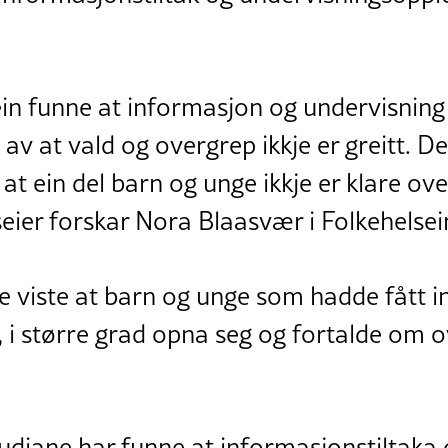
ein funne at informasjon og undervisning
 av at vald og overgrep ikkje er greitt. Det
t at ein del barn og unge ikkje er klare ove
 seier forskar Nora Blaasvær i Folkehelsein
e viste at barn og unge som hadde fått
, i større grad opna seg og fortalde om 
tudiane har funne at informasjonstiltaka