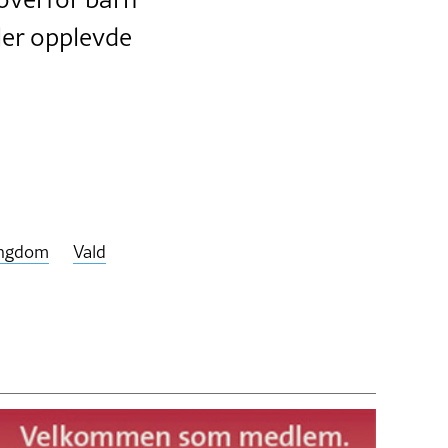
ller opplevde
ngdom
Vald