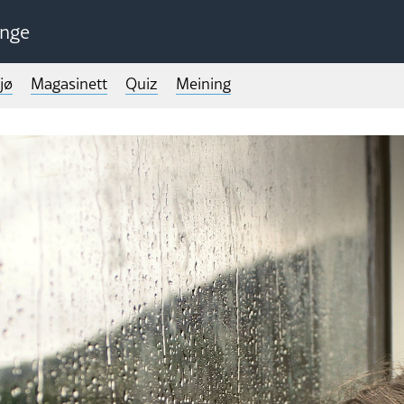
unge
jø
Magasinett
Quiz
Meining