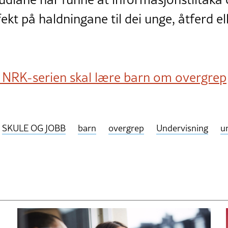
ekt på haldningane til dei unge, åtferd e
NRK-serien skal lære barn om overgrep
SKULE OG JOBB
barn
overgrep
Undervisning
u