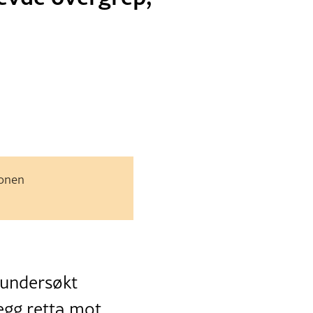
jonen
 undersøkt
egg retta mot