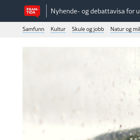
Nyhende- og debattavisa for 
Samfunn
Kultur
Skule og jobb
Natur og mil