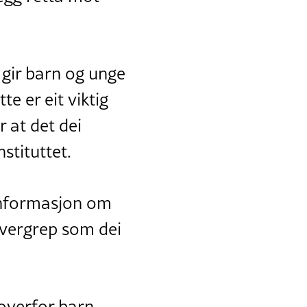
 gir barn og unge
te er eit viktig
r at det dei
stituttet.
 informasjon om
overgrep som dei
 overfor barn