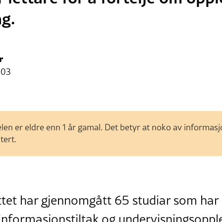
ng.
r
:03
len er eldre enn 1 år gamal. Det betyr at noko av informas
tert.
uttet har gjennomgått 65 studiar som har
 informasjonstiltak og undervisningsoppl