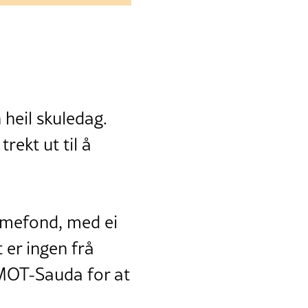
n heil skuledag.
rekt ut til å
umefond, med ei
 er ingen frå
 MOT-Sauda for at