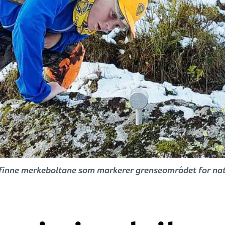
 finne merkeboltane som markerer grenseområdet for natu