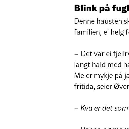
Blink på fug
Denne hausten sk
familien, ei helg 
– Det var ei fjell
langt hald med hag
Me er mykje på ja
fritida, seier Øve
– Kva er det som 