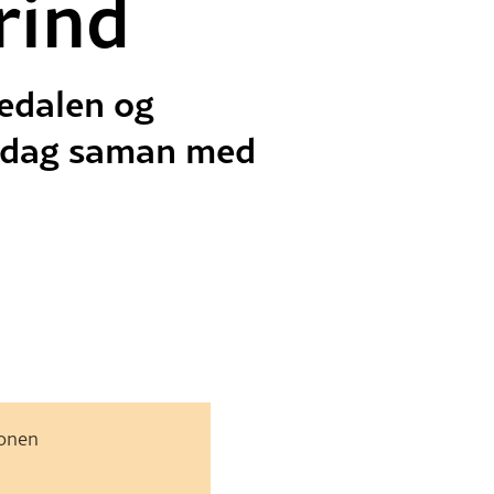
rind
tedalen og
medag saman med
jonen