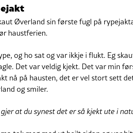
lejakt
aut Øverland sin første fugl på rypeja
før haustferien.
rype, og ho sat og var ikkje i flukt. Eg sk
le. Det var veldig kjekt. Det var min førs
kt nå på hausten, det er vel stort sett d
rland og smiler.
gjer at du synest det er så kjekt ute i na