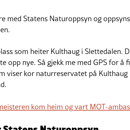
ere med Statens Naturoppsyn og oppsyn
len.
lass som heiter Kulthaug i Slettedalen. D
tte opp nye. Så gjekk me med GPS for å f
 viser kor naturreservatet på Kulthaug h
d.
eisteren kom heim og vart MOT-ambas
or Statens Naturoppsyn