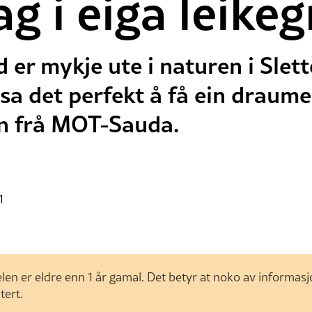
 i eiga leikeg
 er mykje ute i naturen i Slet
sa det perfekt å få ein drau
n frå MOT-Sauda.
1
len er eldre enn 1 år gamal. Det betyr at noko av informas
tert.