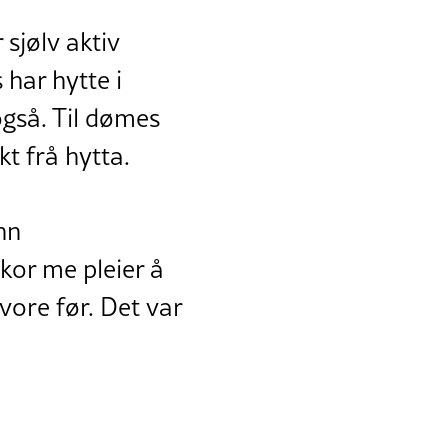
 sjølv aktiv
 har hytte i
også. Til dømes
t frå hytta.
nn
kor me pleier å
vore før. Det var