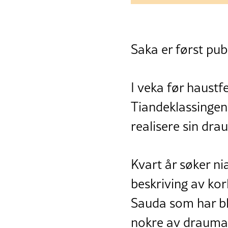
Saka er først publ
I veka før haustfe
Tiandeklassingen v
realisere sin d
Kvart år søker n
beskriving av kor
Sauda som har bli
nokre av draumane