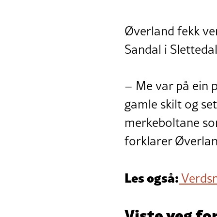
Øverland fekk v
Sandal i Sletteda
– Me var på ein p
gamle skilt og se
merkeboltane som
forklarer Øverlan
Les også:
Verdsm
Viste veg f