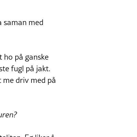
kta saman med
aut ho på ganske
te fugl på jakt.
et me driv med på
turen?