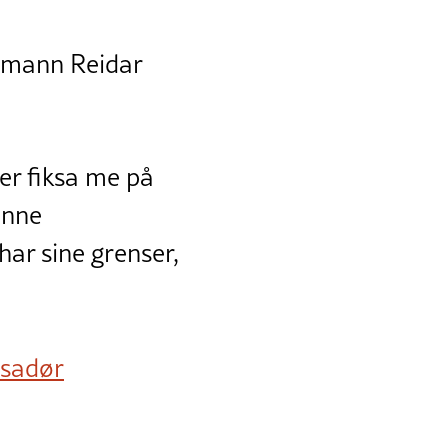
smann Reidar
er fiksa me på
inne
ar sine grenser,
sadør