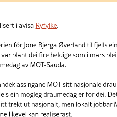
isert i avisa
Ryfylke
.
rien fór Jone Bjerga Øverland til fjells ei
ar blant dei fire heldige som i mars blei t
raumedag av MOT-Sauda.
iandeklassingane MOT sitt nasjonale dra
leis ein mogleg draumedag er for dei. Det
tt trekt ut nasjonalt, men lokalt jobbar
 likevel kan realiserast.