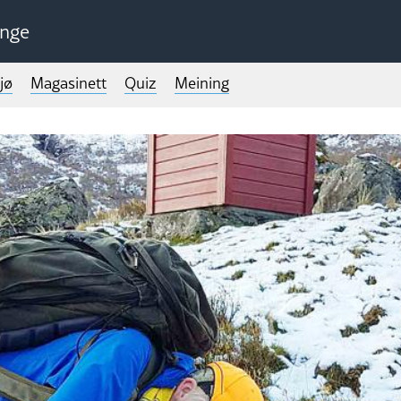
unge
jø
Magasinett
Quiz
Meining