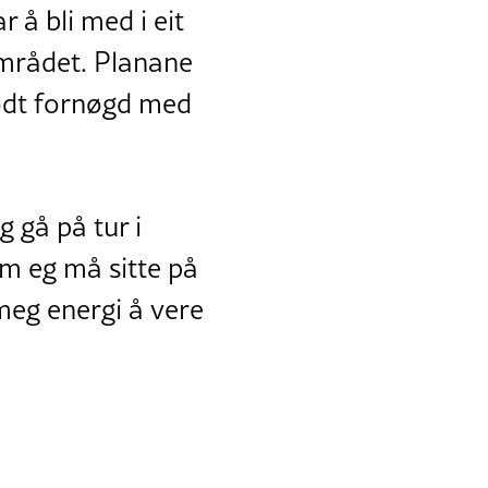
 å bli med i eit
 området. Planane
godt fornøgd med
g gå på tur i
 om eg må sitte på
 meg energi å vere