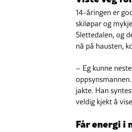
14-åringen er godt
skiløpar og mykje
Slettedalen, og d
nå på hausten, ko
– Eg kunne neste
oppsynsmannen. E
jakte. Han syntes
veldig kjekt å vi
Får energi i