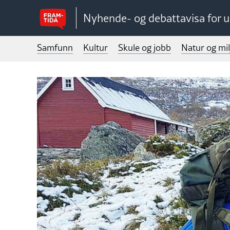
Nyhende- og debattavisa for 
Samfunn
Kultur
Skule og jobb
Natur og mil