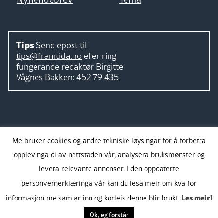
Tips
Send epost til
tips@framtida.no
eller ring
fungerande redaktør
Birgitte
Vågnes Bakken:
452 79 435
Følg
Me bruker cookies og andre tekniske løysingar for å forbetra
opplevinga di av nettstaden vår, analysera bruksmønster og
levera relevante annonser. I den oppdaterte
personvernerklæringa vår kan du lesa meir om kva for
Takk for støtta:
Les meir!
informasjon me samlar inn og korleis denne blir brukt.
Ok, eg forstår