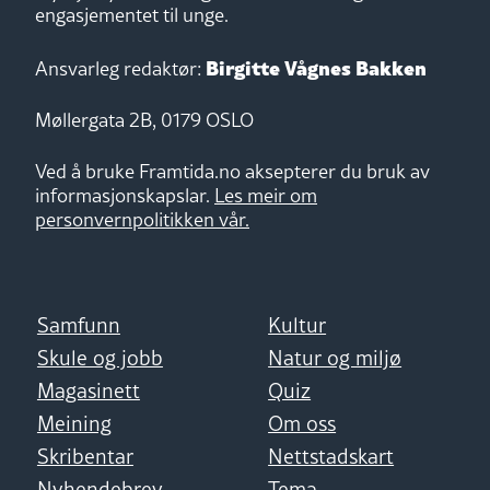
engasjementet til unge.
Birgitte Vågnes Bakken
Ansvarleg redaktør:
Møllergata 2B, 0179 OSLO
Ved å bruke Framtida.no aksepterer du bruk av
informasjonskapslar.
Les meir om
personvernpolitikken vår.
Samfunn
Kultur
Skule og jobb
Natur og miljø
Magasinett
Quiz
Meining
Om oss
Skribentar
Nettstadskart
Nyhendebrev
Tema