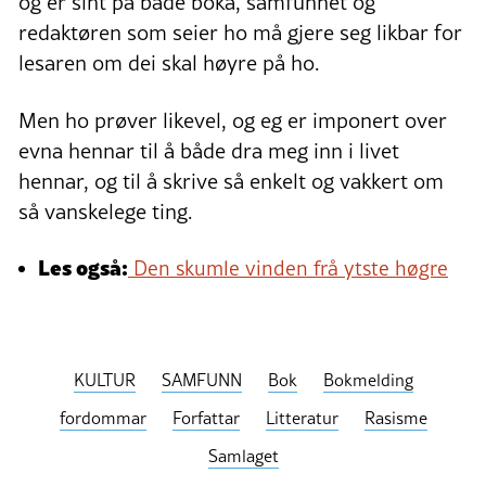
og er sint på både boka, samfunnet og
redaktøren som seier ho må gjere seg likbar for
lesaren om dei skal høyre på ho.
Men ho prøver likevel, og eg er imponert over
evna hennar til å både dra meg inn i livet
hennar, og til å skrive så enkelt og vakkert om
så vanskelege ting.
Les også:
Den skumle vinden frå ytste høgre
KULTUR
SAMFUNN
Bok
Bokmelding
fordommar
Forfattar
Litteratur
Rasisme
Samlaget