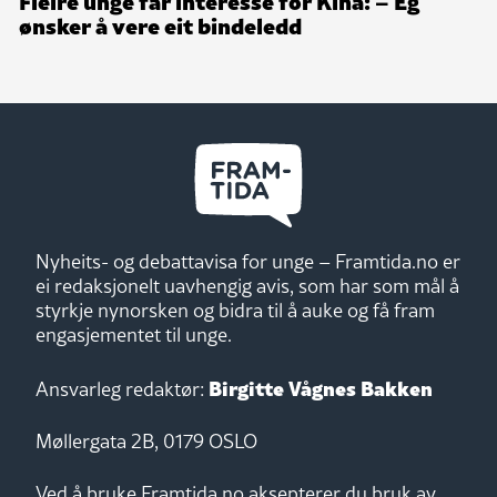
Fleire unge får interesse for Kina: – Eg
ønsker å vere eit bindeledd
Nyheits- og debattavisa for unge – Framtida.no er
ei redaksjonelt uavhengig avis, som har som mål å
styrkje nynorsken og bidra til å auke og få fram
engasjementet til unge.
Birgitte Vågnes Bakken
Ansvarleg redaktør:
Møllergata 2B, 0179 OSLO
Ved å bruke Framtida.no aksepterer du bruk av