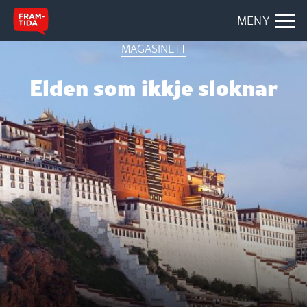
MENY
MAGASINETT
Elden som ikkje sloknar