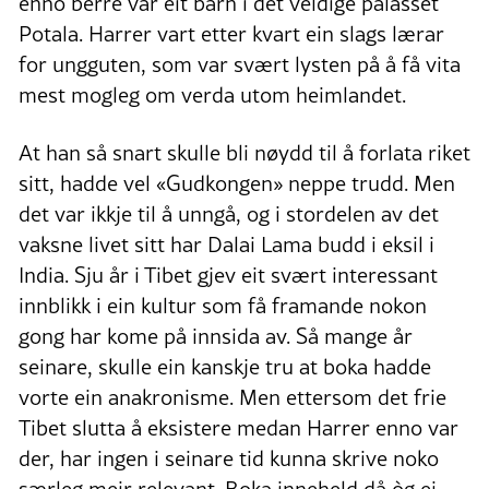
enno berre var eit barn i det veldige palasset
Potala. Harrer vart etter kvart ein slags lærar
for ungguten, som var svært lysten på å få vita
mest mogleg om verda utom heimlandet.
At han så snart skulle bli nøydd til å forlata riket
sitt, hadde vel «Gudkongen» neppe trudd. Men
det var ikkje til å unngå, og i stordelen av det
vaksne livet sitt har Dalai Lama budd i eksil i
India. Sju år i Tibet gjev eit svært interessant
innblikk i ein kultur som få framande nokon
gong har kome på innsida av. Så mange år
seinare, skulle ein kanskje tru at boka hadde
vorte ein anakronisme. Men ettersom det frie
Tibet slutta å eksistere medan Harrer enno var
der, har ingen i seinare tid kunna skrive noko
særleg meir relevant. Boka inneheld då òg ei