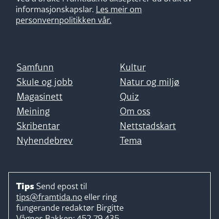
informasjonskapslar.
Les meir om
personvernpolitikken vår.
Samfunn
Kultur
Skule og jobb
Natur og miljø
Magasinett
Quiz
Meining
Om oss
Skribentar
Nettstadskart
Nyhendebrev
Tema
Tips
Send epost til
tips@framtida.no
eller ring
fungerande redaktør
Birgitte
Vågnes Bakken:
452 79 435