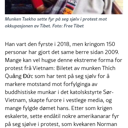
Munken Tsekho sette fyr på seg sjølv i protest mot
okkupasjonen av Tibet. Foto: Free Tibet
Han vart den fyrste i 2018, men kringom 150
personar har gjort det same berre sidan 2009.
Mange kan vel hugse denne ekstreme forma for
protest frå Vietnam: Biletet av munken Thích
Quảng Đức som har tent på seg sjølv for å
markere motstand mot forfylginga av
buddhistiske munkar i det katolskstyrte Sør-
Vietnam, skapte furore i vestlege media, og
mange fylgde dømet hans. Etter som krigen
eskalerte, sette endåtil nokre amerikanarar fyr
på seg sjølve i protest, som kvekaren Norman