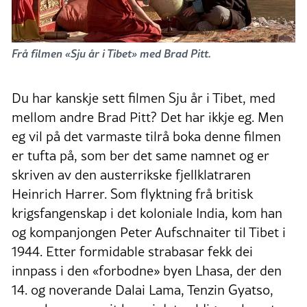
Frå filmen «Sju år i Tibet» med Brad Pitt.
Du har kanskje sett filmen Sju år i Tibet, med
mellom andre Brad Pitt? Det har ikkje eg. Men
eg vil på det varmaste tilrå boka denne filmen
er tufta på, som ber det same namnet og er
skriven av den austerrikske fjellklatraren
Heinrich Harrer. Som flyktning frå britisk
krigsfangenskap i det koloniale India, kom han
og kompanjongen Peter Aufschnaiter til Tibet i
1944. Etter formidable strabasar fekk dei
innpass i den «forbodne» byen Lhasa, der den
14. og noverande Dalai Lama, Tenzin Gyatso,