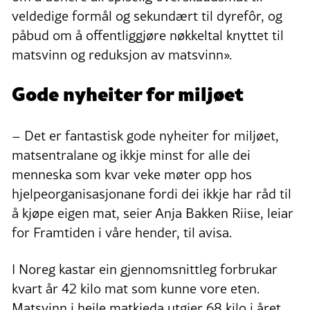
veldedige formål og sekundært til dyrefôr, og
påbud om å offentliggjøre nøkkeltal knyttet til
matsvinn og reduksjon av matsvinn».
Gode nyheiter for miljøet
– Det er fantastisk gode nyheiter for miljøet,
matsentralane og ikkje minst for alle dei
menneska som kvar veke møter opp hos
hjelpeorganisasjonane fordi dei ikkje har råd til
å kjøpe eigen mat, seier Anja Bakken Riise, leiar
for Framtiden i våre hender, til avisa.
I Noreg kastar ein gjennomsnittleg forbrukar
kvart år 42 kilo mat som kunne vore eten.
Matsvinn i heile matkjeda utgjer 68 kilo i året.