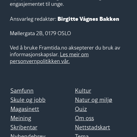
engasjementet til unge.
Birgitte Vågnes Bakken
Ansvarleg redaktør:
Møllergata 2B, 0179 OSLO
Ved å bruke Framtida.no aksepterer du bruk av
informasjonskapslar.
Les meir om
personvernpolitikken vår.
Samfunn
Kultur
Skule og jobb
Natur og miljø
Magasinett
Quiz
Meining
Om oss
Skribentar
Nettstadskart
Nyhendebrev
Tema