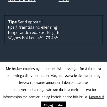
Tips
Send epost til
tips@framtida.no
eller ring
fungerande redaktør
Birgitte
Vågnes Bakken:
452 79 435
Følg
Me bruker cookies og andre tekniske løysingar for å forbetra
opplevinga di av nettstaden vår, analysera bruksmønster og
levera relevante annonser. I den oppdaterte
personvernerklæringa vår kan du lesa meir om kva for
Takk for støtta:
Les meir!
informasjon me samlar inn og korleis denne blir brukt.
Ok, eg forstår