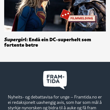
Supergirl
: Endå ein DC-superhelt som
fortente betre
Nyheits- og debattavisa for unge – Framtida.no er
ei redaksjonelt uavhengig avis, som har som mål å
styrkje nynorsken og bidra til å auke og få fram